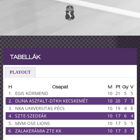
TABELLÁK
PLAYOUT
H
Csapat
M
Pt
Gy
V
1.
EGIS KÖRMEND
10
21
5
5
2.
DUNA ASZFALT-DTKH KECSKEMÉT
10
20
7
3
3.
NKA UNIVERSITAS PÉCS
10
19
4
6
4.
SZTE-SZEDEÁK
10
17
6
4
5.
MVM-OSE LIONS
10
17
5
5
6.
ZALAKERÁMIA ZTE KK
10
17
3
7