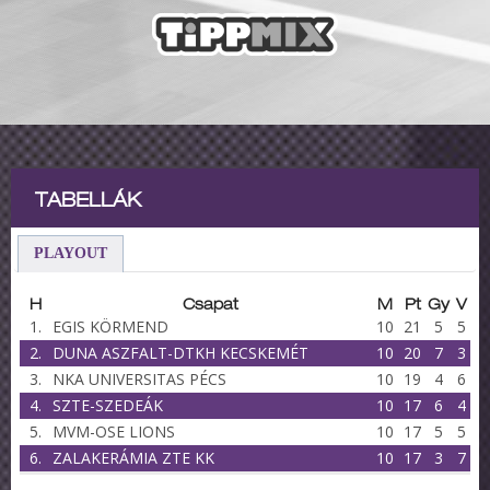
TABELLÁK
PLAYOUT
H
Csapat
M
Pt
Gy
V
1.
EGIS KÖRMEND
10
21
5
5
2.
DUNA ASZFALT-DTKH KECSKEMÉT
10
20
7
3
3.
NKA UNIVERSITAS PÉCS
10
19
4
6
4.
SZTE-SZEDEÁK
10
17
6
4
5.
MVM-OSE LIONS
10
17
5
5
6.
ZALAKERÁMIA ZTE KK
10
17
3
7