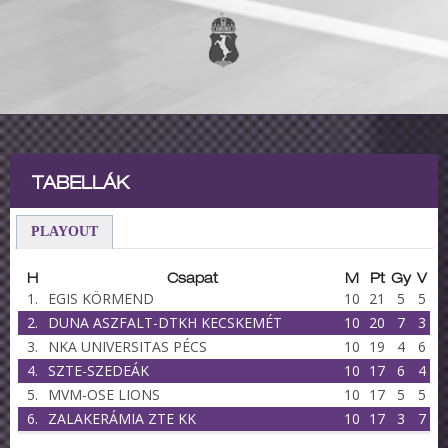
TABELLÁK
PLAYOUT
H
Csapat
M
Pt
Gy
V
1.
EGIS KÖRMEND
10
21
5
5
2.
DUNA ASZFALT-DTKH KECSKEMÉT
10
20
7
3
3.
NKA UNIVERSITAS PÉCS
10
19
4
6
4.
SZTE-SZEDEÁK
10
17
6
4
5.
MVM-OSE LIONS
10
17
5
5
6.
ZALAKERÁMIA ZTE KK
10
17
3
7