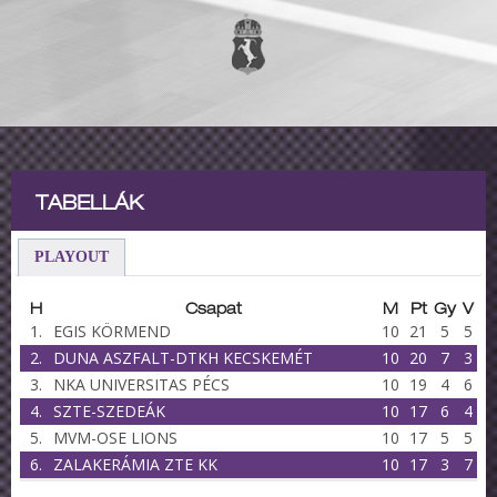
TABELLÁK
PLAYOUT
H
Csapat
M
Pt
Gy
V
1.
EGIS KÖRMEND
10
21
5
5
2.
DUNA ASZFALT-DTKH KECSKEMÉT
10
20
7
3
3.
NKA UNIVERSITAS PÉCS
10
19
4
6
4.
SZTE-SZEDEÁK
10
17
6
4
5.
MVM-OSE LIONS
10
17
5
5
6.
ZALAKERÁMIA ZTE KK
10
17
3
7