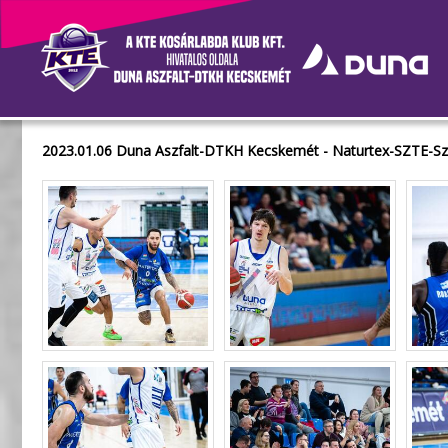
Galéria
2023.01.06 Duna Aszfalt-DTKH Kecskemét - Naturtex-SZTE-S