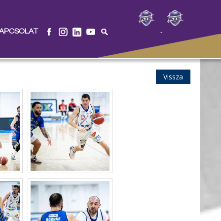
-
APCSOLAT
-
Vissza