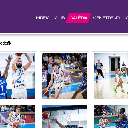
HÍREK
KLUB
GALÉRIA
MENETREND
K
zedeák