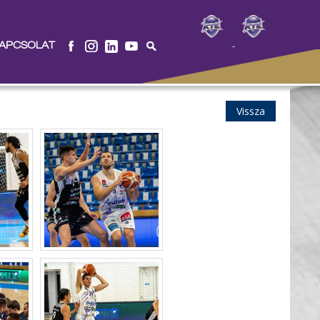
-
APCSOLAT
-
Vissza