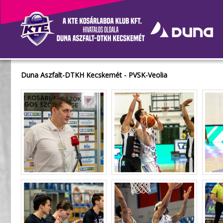
Galéria
Duna Aszfalt-DTKH Kecskemét - PVSK-Veolia