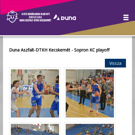
Galéria
Duna Aszfalt-DTKH Kecskemét - Sopron KC playoff
Vissza