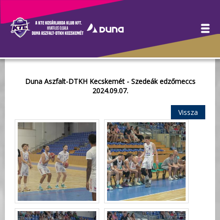
Galéria
Duna Aszfalt-DTKH Kecskemét - Szedeák edzőmeccs
2024.09.07.
Vissza