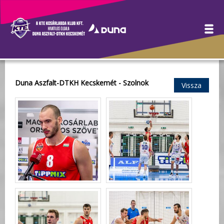
Galéria
Duna Aszfalt-DTKH Kecskemét - Szolnok
Vissza