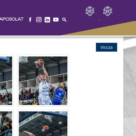
-
APCSOLAT
-
Vissza