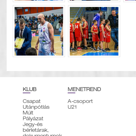
KLUB
MENETREND
Csapat
A-csoport
Utánpótlás
U21
Múlt
Pályázat
Jegy-és
bérletárak,
dokumentumok