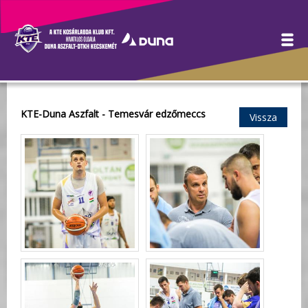
Galéria
KTE-Duna Aszfalt - Temesvár edzőmeccs
Vissza