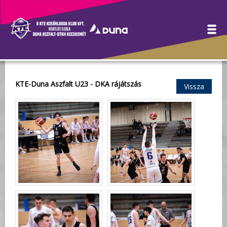
Galéria
KTE-Duna Aszfalt U23 - DKA rájátszás
Vissza