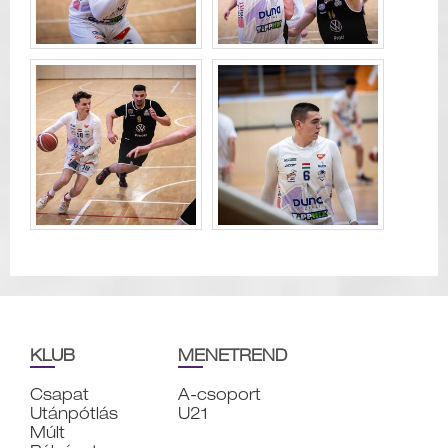
KLUB
MENETREND
Csapat
A-csoport
Utánpótlás
U21
Múlt