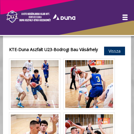
Galéria
KTE-Duna Aszfalt U23-Bodrogi Bau Vásárhely
Vissza