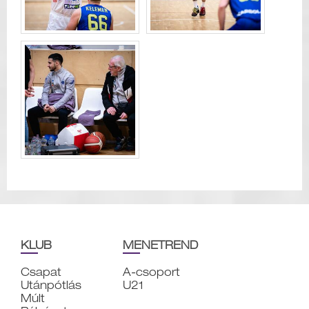
KLUB
MENETREND
Csapat
A-csoport
Utánpótlás
U21
Múlt