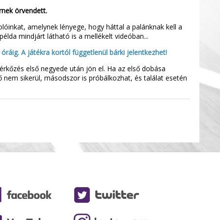
ernek örvendett.
olóinkat, amelynek lényege, hogy háttal a palánknak kell a
élda mindjárt látható is a mellékelt videóban...
ráig. A játékra kortól függetlenül bárki jelentkezhet!
mérkőzés első negyede után jön el. Ha az első dobása
ső nem sikerül, másodszor is próbálkozhat, és találat esetén