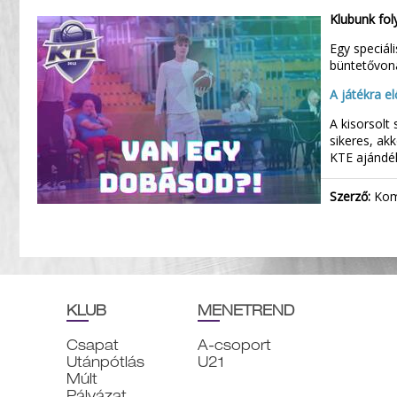
Klubunk fol
Egy speciál
büntetővona
A játékra e
A kisorsolt
sikeres, ak
KTE ajándé
Szerző:
Komá
KLUB
MENETREND
Csapat
A-csoport
Utánpótlás
U21
Múlt
Pályázat