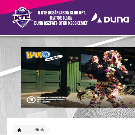
A szezon utolsó játékára i
Hírek