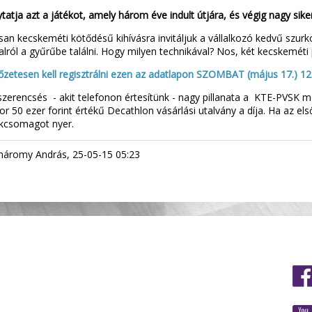
ytatja azt a játékot, amely három éve indult útjára, és végig nagy sik
isan kecskeméti kötődésű kihívásra invitáljuk a vállalkozó kedvű szurk
lról a gyűrűbe találni. Hogy milyen technikával? Nos, két kecskeméti p
lőzetesen kell regisztrálni ezen az adatlapon SZOMBAT (május 17.) 12 ó
 szerencsés - akit telefonon értesítünk - nagy pillanata a KTE-PVSK 
kor 50 ezer forint értékű Decathlon vásárlási utalvány a díja. Ha az el
kcsomagot nyer.
romy András, 25-05-15 05:23