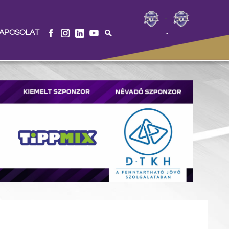
-
APCSOLAT
-