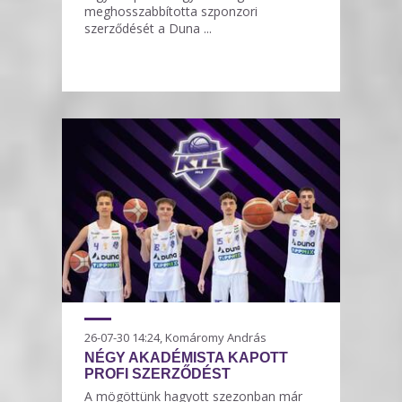
meghosszabbította szponzori
szerződését a Duna ...
26-07-30 14:24, Komáromy András
NÉGY AKADÉMISTA KAPOTT
PROFI SZERZŐDÉST
A mögöttünk hagyott szezonban már