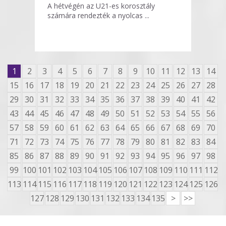
A hétvégén az U21-es korosztály
számára rendezték a nyolcas ...
1
2
3
4
5
6
7
8
9
10
11
12
13
14
15
16
17
18
19
20
21
22
23
24
25
26
27
28
29
30
31
32
33
34
35
36
37
38
39
40
41
42
43
44
45
46
47
48
49
50
51
52
53
54
55
56
57
58
59
60
61
62
63
64
65
66
67
68
69
70
71
72
73
74
75
76
77
78
79
80
81
82
83
84
85
86
87
88
89
90
91
92
93
94
95
96
97
98
99
100
101
102
103
104
105
106
107
108
109
110
111
112
113
114
115
116
117
118
119
120
121
122
123
124
125
126
127
128
129
130
131
132
133
134
135
>
>>