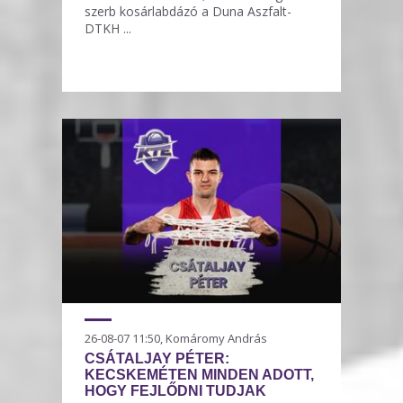
szerb kosárlabdázó a Duna Aszfalt-
DTKH ...
26-08-07 11:50, Komáromy András
CSÁTALJAY PÉTER:
KECSKEMÉTEN MINDEN ADOTT,
HOGY FEJLŐDNI TUDJAK