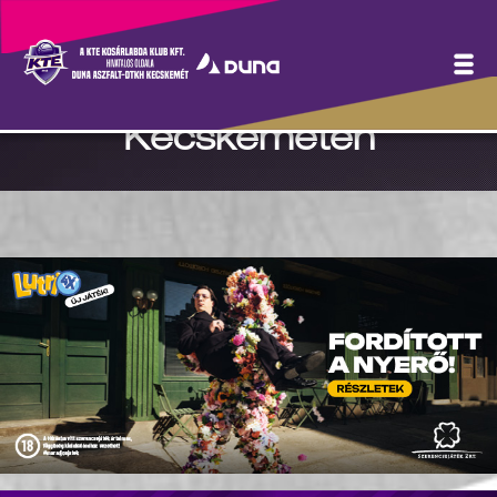
Az idő aranyfoga -
Karahodzic 11. szezonja
Kecskeméten