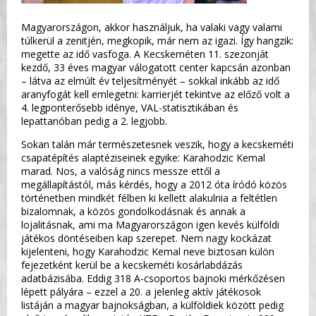
Magyarországon, akkor használjuk, ha valaki vagy valami
túlkerül a zenitjén, megkopik, már nem az igazi. Így hangzik:
megette az idő vasfoga. A Kecskeméten 11. szezonját
kezdő, 33 éves magyar válogatott center kapcsán azonban
– látva az elmúlt év teljesítményét – sokkal inkább az idő
aranyfogát kell emlegetni: karrierjét tekintve az előző volt a
4. legponterősebb idénye, VAL-statisztikában és
lepattanóban pedig a 2. legjobb.
Sokan talán már természetesnek veszik, hogy a kecskeméti
csapatépítés alaptéziseinek egyike: Karahodzic Kemal
marad. Nos, a valóság nincs messze ettől a
megállapítástól, más kérdés, hogy a 2012 óta íródó közös
történetben mindkét félben ki kellett alakulnia a feltétlen
bizalomnak, a közös gondolkodásnak és annak a
lojalitásnak, ami ma Magyarországon igen kevés külföldi
játékos döntéseiben kap szerepet. Nem nagy kockázat
kijelenteni, hogy Karahodzic Kemal neve biztosan külön
fejezetként kerül be a kecskeméti kosárlabdázás
adatbázisába. Eddig 318 A-csoportos bajnoki mérkőzésen
lépett pályára – ezzel a 20. a jelenleg aktív játékosok
listáján a magyar bajnokságban, a külföldiek között pedig