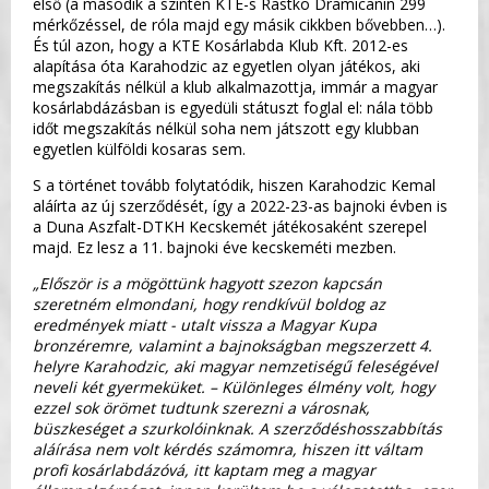
első (a második a szintén KTE-s Rastko Dramicanin 299
mérkőzéssel, de róla majd egy másik cikkben bővebben…).
És túl azon, hogy a KTE Kosárlabda Klub Kft. 2012-es
alapítása óta Karahodzic az egyetlen olyan játékos, aki
megszakítás nélkül a klub alkalmazottja, immár a magyar
kosárlabdázásban is egyedüli státuszt foglal el: nála több
időt megszakítás nélkül soha nem játszott egy klubban
egyetlen külföldi kosaras sem.
S a történet tovább folytatódik, hiszen Karahodzic Kemal
aláírta az új szerződését, így a 2022-23-as bajnoki évben is
a Duna Aszfalt-DTKH Kecskemét játékosaként szerepel
majd. Ez lesz a 11. bajnoki éve kecskeméti mezben.
„Először is a mögöttünk hagyott szezon kapcsán
szeretném elmondani, hogy rendkívül boldog az
eredmények miatt - utalt vissza a Magyar Kupa
bronzéremre, valamint a bajnokságban megszerzett 4.
helyre Karahodzic, aki magyar nemzetiségű feleségével
neveli két gyermeküket. – Különleges élmény volt, hogy
ezzel sok örömet tudtunk szerezni a városnak,
büszkeséget a szurkolóinknak. A szerződéshosszabbítás
aláírása nem volt kérdés számomra, hiszen itt váltam
profi kosárlabdázóvá, itt kaptam meg a magyar