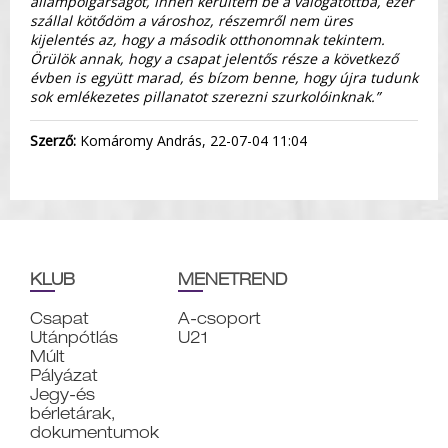
állampolgárságot, innen kerültem be a válogatottba, ezer
szállal kötődöm a városhoz, részemről nem üres
kijelentés az, hogy a második otthonomnak tekintem.
Örülök annak, hogy a csapat jelentős része a következő
évben is együtt marad, és bízom benne, hogy újra tudunk
sok emlékezetes pillanatot szerezni szurkolóinknak.”
Szerző:
Komáromy András, 22-07-04 11:04
KLUB
MENETREND
Csapat
A-csoport
Utánpótlás
U21
Múlt
Pályázat
Jegy-és
bérletárak,
dokumentumok