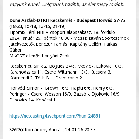
vagyunk ennél. Dolgozunk tovább, az élet megy tovább.
Duna Aszfalt-DTKH Kecskemét - Budapest Honvéd 67-75
(18-23, 15-18, 13-15, 21-19)
Tippmix Férfi NBI A-csoport alapszakasz, 18. forduló
2024. január 26., péntek 18:00 - Messzi István Sportcsarnok
Játékvezetők:Benczur Tamás, Kapitány Gellért, Farkas
Gábor
MKOSZ ellenőr: Hartyáni Zsolt
Kecskemét: Sinik 2, Bogues 24/6, Ivkovic -, Lukovic 10/3,
Karahodzsics 11. Csere: Wittmann 13/3, Kucsera 3,
Körmendi 2, Tóth B. -, Dramicanin 2.
Honvéd: Simon -, Brown 16/3, Hajdu 6/6, Henry 6/3,
Peringer -. Csere: Wesson 16/9, Bazsó -, Djokovic 16/9,
Filipovics 14, Kopácsi 1.
https://netcasting4.webpont.com/?hun_24881
Szerző:
Komáromy András, 24-01-26 20:37