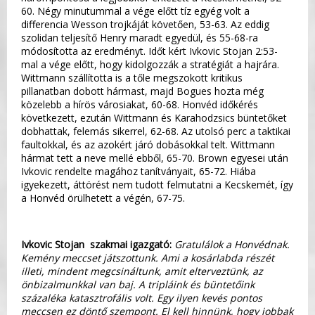
60. Négy minutummal a vége előtt tíz egyég volt a
differencia Wesson trojkáját követően, 53-63. Az eddig
szolidan teljesítő Henry maradt egyedül, és 55-68-ra
módosította az eredményt. Időt kért Ivkovic Stojan 2:53-
mal a vége előtt, hogy kidolgozzák a stratégiát a hajrára.
Wittmann szállította is a tőle megszokott kritikus
pillanatban dobott hármast, majd Bogues hozta még
közelebb a hírös városiakat, 60-68. Honvéd időkérés
következett, ezután Wittmann és Karahodzsics büntetőket
dobhattak, felemás sikerrel, 62-68. Az utolsó perc a taktikai
faultokkal, és az azokért járó dobásokkal telt. Wittmann
hármat tett a neve mellé ebből, 65-70. Brown egyesei után
Ivkovic rendelte magához tanítványait, 65-72. Hiába
igyekezett, áttörést nem tudott felmutatni a Kecskemét, így
a Honvéd örülhetett a végén, 67-75.
Ivkovic Stojan szakmai igazgató:
Gratulálok a Honvédnak.
Kemény meccset játszottunk. Ami a kosárlabda részét
illeti, mindent megcsináltunk, amit elterveztünk, az
önbizalmunkkal van baj. A tripláink és büntetőink
százaléka katasztrofális volt. Egy ilyen kevés pontos
meccsen ez döntő szempont. El kell hinnünk, hogy jobbak