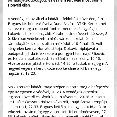
támadójáték döcögött, és ez nem fért bele most sem a
Honvéd ellen.
A vendégek hozták el a labdát a feldobást követően, ám
Bogues két büntetőjével a Duna Aszfalt-DTKH Kecskemét
szerezte meg a roppant fontos meccs első egységeit.
Lukovic is beköszönt, akit Karahodzsics követett kétszer, 8-
0. Kiválóan védekezett a hírös városi alakulat, és a
támadójáték is olajozottan működött, 10-0-nál időt volt
kénytelen kérni a Honvéd stábja. Dokovic triplájával a
budapesti gárda is elkezdte a pontgyártást, majd Filipovic
és Hajdu is csatlakozott, és eltűnt a hazai előny, 10-10.
Átvette az irányítást a Honvéd, 14-20-ra tudtak meglógni. A
negyed végére sikerült közelebb kerülnie a KTE-nek egy
hajszállal, 18-23.
Sinik szerzett labdát, majd szépen oldotta meg a befejezést
egy az egyben a védővel, 20-23. A vendégek amerikai
légiósai közelről és távolról sem tévedtek, 20-28. Kucsera
kettesére Wesson triplával válaszolt, majd Brown tempója
is behullott, 22-33. Bogues kettő plusz egyes akciója jókor
érkezett, aztán még egy ziccert tett fel eredményesen, 27-
33. Lukovic a büntetővonalon volt higgadt, majd távolról