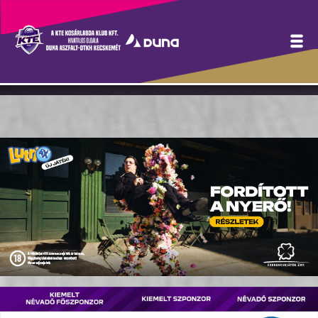
Borsot tört az orrunk alá
ismét a Honvéd