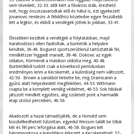
sem tévedett, 32-33. Időt kért a fővárosi stáb, érezhető
volt, hogy összezavarodtak elől és hátul is, ezt igyekezett
Jovanovic rendezni. A félidőhöz közeledve egyre feszültebb
lett a légkör, és ebből a vendégek jöttek ki jobban, 33-41.
Élesebben kezdtek a vendégek a folytatásban, majd
Karahodzsics ellen faultoltak, a büntetők a helyükre
kerültek, 36-46. Boguest sportszerűtlenül tartóztatták fel,
mindkétszer higgadt maradt, 38-46. Dokovic az egyik
oldalon, Körmendi a másikon oldotta meg, 40-48.
Büntetőkből tudott csak a következő periódusban
eredményes lenni a Kecskemét, a különbség nem változott,
42-50. Brown a sarokból hintette be, míg Dramicanin a
gyűrű alatt helyezkedett megfelelően, 44-53. Wittmann
csapta be a komplett vendég védelmet, 46-53. Sok hibával
játszott mindkét együttes, alig született pont a harmadik
etap utolsó perceiben, 46-56.
Akadozott a hazai támadójáték, de a Honvéd sem
büszkélkedhetett túlzottan, egyedül Wesson talált be tőlük
két és fél perc leforgása alatt, 46-58. Bogues két
hárompontosa a legjobbkor érkezett a Kecskemétnél, 52-