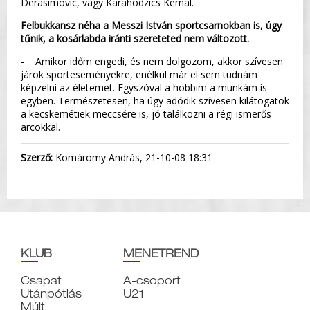
Derasimovic, vagy Karahodzics Kemal.
Felbukkansz néha a Messzi István sportcsarnokban is, úgy
tűnik, a kosárlabda iránti szereteted nem változott.
- Amikor időm engedi, és nem dolgozom, akkor szívesen
járok sporteseményekre, enélkül már el sem tudnám
képzelni az életemet. Egyszóval a hobbim a munkám is
egyben. Természetesen, ha úgy adódik szívesen kilátogatok
a kecskemétiek meccsére is, jó találkozni a régi ismerős
arcokkal.
Szerző:
Komáromy András, 21-10-08 18:31
KLUB
MENETREND
Csapat
A-csoport
Utánpótlás
U21
Múlt