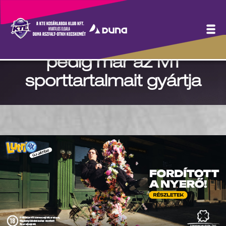
Csanádi Kristóf klubunk
sajtósaként kezdte, ma
pedig már az M1
sporttartalmait gyártja