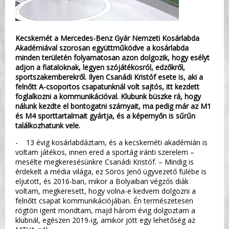
Kecskemét a Mercedes-Benz Gyár Nemzeti Kosárlabda
Akadémiával szorosan együttműködve a kosárlabda
minden területén folyamatosan azon dolgozik, hogy esélyt
adjon a fiataloknak, legyen szójátékosról, edzőkről,
sportszakemberekről. Ilyen Csanádi Kristóf esete is, aki a
felnőtt A-csoportos csapatunknál volt sajtós, itt kezdett
foglalkozni a kommunikációval. Klubunk büszke rá, hogy
nálunk kezdte el bontogatni szárnyait, ma pedig már az M1
és M4 sporttartalmait gyártja, és a képernyőn is sűrűn
találkozhatunk vele.
- 13 évig kosárlabdáztam, és a kecskeméti akadémián is
voltam játékos, innen ered a sportág iránti szerelem –
mesélte megkeresésünkre Csanádi Kristóf. – Mindig is
érdekelt a média világa, ez Sörös Jenő ügyvezető fülébe is
eljutott, és 2016-ban, mikor a Bolyaiban végzős diák
voltam, megkeresett, hogy volna-e kedvem dolgozni a
felnőtt csapat kommunikációjában. Én természetesen
rögtön igent mondtam, majd három évig dolgoztam a
klubnál, egészen 2019-ig, amikor jött egy lehetőség az