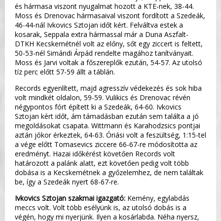
és hármasa viszont nyugalmat hozott a KTE-nek, 38-44.
Moss és Drenovac hármasaival viszont fordított a Szedeák,
46-44-nál Ivkovics Sztojan időt kért. Felváltva estek a
kosarak, Seppala extra hármassal már a Duna Aszfalt-
DTKH Kecskemétnél volt az előny, sőt egy ziccert is feltett,
50-53-nél Simándi Árpád rendelte magához tanítványait.
Moss és Jarvi voltak a főszereplők ezután, 54-57. Az utolsó
tíz perc előtt 57-59 állt a táblán.
Records egyenlített, majd agresszív védekezés és sok hiba
volt mindkét oldalon, 59-59. Vulikics és Drenovac révén
négypontos fórt épített ki a Szedeák, 64-60. Ivkovics
Sztojan kért időt, ám támadásban ezután sem találta a jó
megoldásokat csapata. Wittmann és Karahodzsics pontjai
aztán jókor érkeztek, 64-63. Óriási volt a feszültség, 1:15-tel
a vége előtt Tomasevics ziccere 66-67-re módosította az
eredményt. Hazai időkérést követően Records volt
határozott a palánk alatt, ezt követően pedig volt több
dobása is a Kecskemétnek a győzelemhez, de nem találtak
be, így a Szedeák nyert 68-67-re.
Ivkovics Sztojan szakmai igazgató:
Kemény, egylabdás
meccs volt. Volt több esélyünk is, az utolsó dobás is a
végén, hogy mi nyerjünk. Ilyen a kosárlabda. Néha nyersz,