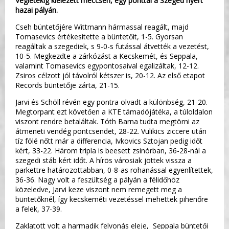
Végletekig kiélezett meccsen, egy ponttal a Szeged nyert
hazai pályán.
Cseh büntetőjére Wittmann hármassal reagált, majd
Tomasevics értékesítette a büntetőit, 1-5. Gyorsan
reagáltak a szegediek, s 9-0-s futással átvették a vezetést,
10-5. Megkezdte a zárkózást a Kecskemét, és Seppala,
valamint Tomasevics egypontosaival egalizáltak, 12-12.
Zsiros célzott jól távolról kétszer is, 20-12. Az első etapot
Records büntetője zárta, 21-15.
Jarvi és Schöll révén egy pontra olvadt a különbség, 21-20.
Megtorpant ezt követően a KTE támadójátéka, a túloldalon
viszont rendre betaláltak. Tóth Barna tudta megtörni az
átmeneti vendég pontcsendet, 28-22. Vulikics ziccere után
tíz fölé nőtt már a differencia, Ivkovics Sztojan pedig időt
kért, 33-22. Három tripla is beesett zsinórban, 36-28-nál a
szegedi stáb kért időt. A hírös városiak jöttek vissza a
parkettre határozottabban, 0-8-as rohanással egyenlítettek,
36-36. Nagy volt a feszültség a pályán a félidőhöz
közeledve, Jarvi keze viszont nem remegett meg a
büntetőknél, így kecskeméti vezetéssel mehettek pihenőre
a felek, 37-39.
Zaklatott volt a harmadik felvonás eleje, Seppala büntetői