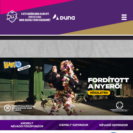
Egylabdás meccsen
kaptunk ki Szegeden