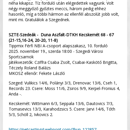
néha kikapsz. Tíz forduló után elégedettek vagyunk. Volt
négy meggyőző győztes meccs, három pedig ehhez
hasonló, míg a többi hármon az ellenfél abszolút jobb volt,
mint mi. Gratulálok a Szegednek.
SZTE-Szedeák - Duna Aszfalt-DTKH Kecskemét 68 - 67
(21-15,16-24, 20-20, 11-8)
Tippmix Férfi NBI A-csoport alapszakasz, 10. forduló
2025. november 19., szerda 18:00 - Szegedi Városi
Sportcsarnok
Játékvezetők: Cziffra Csaba Zsolt, Csabai-Kaskötő Brigitta,
Téczely Roland Balázs
MKOSZ ellenőr: Fekete László
Szeged: Vulikics 14/6, Polányi 3/3, Drenovac 13/6, Cseh 1,
Records 23. Csere: Moss 11/6, Zsiros 9/9, Kerpel-Fronius 4,
Anda -.
Kecskemét: Wittmann 6/3, Seppala 13/6, Dautovics 7/3,
Tomasevics 13/3, Karahodzsics 5. Csere: Jarvi 14/6, Tóth
5/3, Schöll 2, Ivkovics 2.
https://netcasting4.webpont.com/?hun_122857