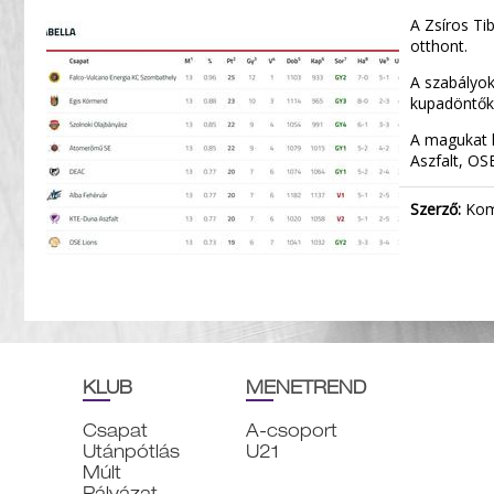
A Zsíros Ti
otthont.
A szabályok
kupadöntők
A magukat k
Aszfalt, OS
Szerző:
Komá
KLUB
MENETREND
Csapat
A-csoport
Utánpótlás
U21
Múlt
Pályázat