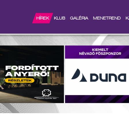
SZ OTT A MAGYAR KUPA N
HÍREK
KLUB
GALÉRIA
MENETREND
K