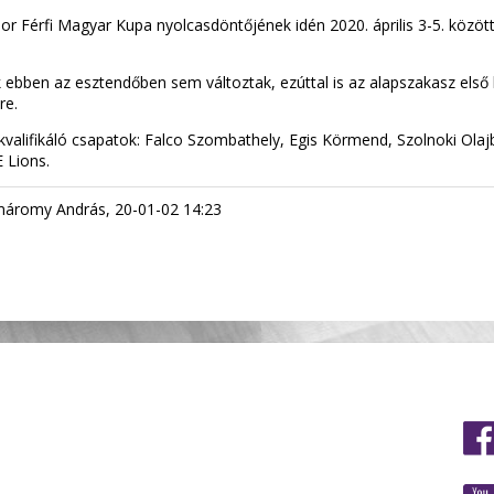
bor Férfi Magyar Kupa nyolcasdöntőjének idén 2020. április 3-5. köz
 ebben az esztendőben sem változtak, ezúttal is az alapszakasz első 
re.
valifikáló csapatok: Falco Szombathely, Egis Körmend, Szolnoki Ol
E Lions.
romy András, 20-01-02 14:23