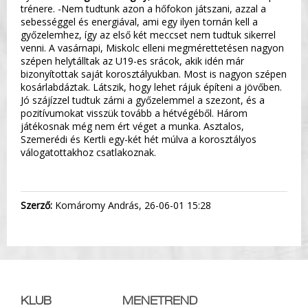
trénere. -Nem tudtunk azon a hőfokon játszani, azzal a
sebességgel és energiával, ami egy ilyen tornán kell a
győzelemhez, így az első két meccset nem tudtuk sikerrel
venni. A vasárnapi, Miskolc elleni megmérettetésen nagyon
szépen helytálltak az U19-es srácok, akik idén már
bizonyítottak saját korosztályukban. Most is nagyon szépen
kosárlabdáztak. Látszik, hogy lehet rájuk építeni a jövőben.
Jó szájízzel tudtuk zárni a győzelemmel a szezont, és a
pozitívumokat visszük tovább a hétvégéből. Három
játékosnak még nem ért véget a munka. Asztalos,
Szemerédi és Kertli egy-két hét múlva a korosztályos
válogatottakhoz csatlakoznak.
Szerző:
Komáromy András, 26-06-01 15:28
KLUB
MENETREND