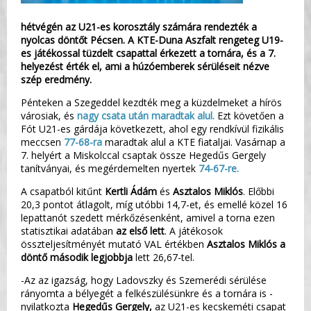
hétvégén az U21-es korosztály számára rendezték a
nyolcas döntőt Pécsen. A KTE-Duna Aszfalt rengeteg U19-
es játékossal tüzdelt csapattal érkezett a tornára, és a 7.
helyezést érték el, ami a húzóemberek sérüléseit nézve
szép eredmény.
Pénteken a Szegeddel kezdték meg a küzdelmeket a hírös
városiak, és
nagy csata után maradtak alul.
Ezt követően a
Fót U21-es gárdája következett, ahol egy rendkívül fizikális
meccsen
77-68-ra
maradtak alul a KTE fiataljai. Vasárnap a
7. helyért a Miskolccal csaptak össze Hegedűs Gergely
tanítványai, és megérdemelten nyertek
74-67-re.
A csapatból kitűnt
Kertli Ádám
és
Asztalos Miklós
. Előbbi
20,3 pontot átlagolt, míg utóbbi 14,7-et, és emellé közel 16
lepattanót szedett mérkőzésenként, amivel a torna ezen
statisztikai adatában
az első lett
. A játékosok
összteljesítményét mutató VAL értékben
Asztalos Miklós a
döntő második legjobbja
lett 26,67-tel.
-Az az igazság, hogy Ladovszky és Szemerédi sérülése
rányomta a bélyegét a felkészülésünkre és a tornára is -
nyilatkozta
Hegedűs Gergely,
az U21-es kecskeméti csapat