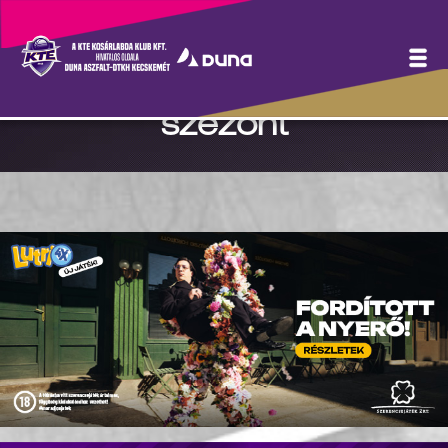
Hegedűs Gergely: Jó
szájízzel zárhattuk a
szezont