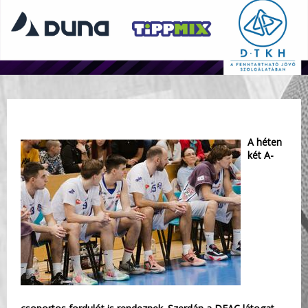
A héten
két A-