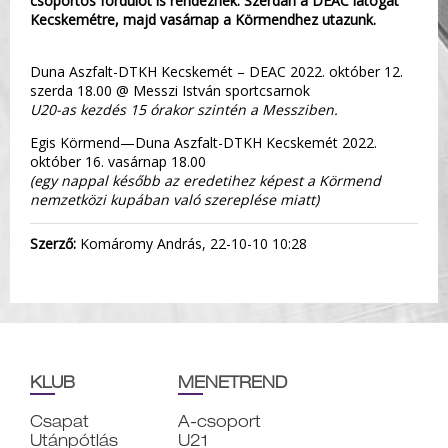
csoportos fordulót is rendeznek. Szerdán a DEAC látogat
Kecskemétre, majd vasárnap a Körmendhez utazunk.
Duna Aszfalt-DTKH Kecskemét – DEAC 2022. október 12.
szerda 18.00 @ Messzi István sportcsarnok
U20-as kezdés 15 órakor szintén a Messziben.
Egis Körmend—Duna Aszfalt-DTKH Kecskemét 2022.
október 16. vasárnap 18.00
(egy nappal később az eredetihez képest a Körmend
nemzetközi kupában való szereplése miatt)
Szerző:
Komáromy András, 22-10-10 10:28
KLUB
MENETREND
Csapat
A-csoport
Utánpótlás
U21