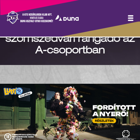
Heti menetrend: Hazai
pályán az U23,
szomszédvári rangadó az
A-csoportban