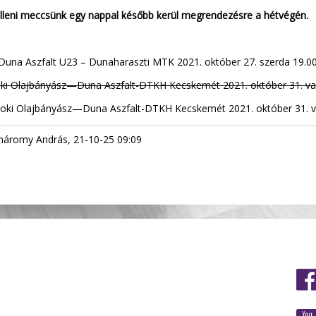
lleni meccsünk egy nappal később kerül megrendezésre a hétvégén.
Duna Aszfalt U23 – Dunaharaszti MTK 2021. október 27. szerda 19.
oki Olajbányász—Duna Aszfalt-DTKH Kecskemét 2021. október 31. v
oki Olajbányász—Duna Aszfalt-DTKH Kecskemét 2021. október 31. v
romy András, 21-10-25 09:09