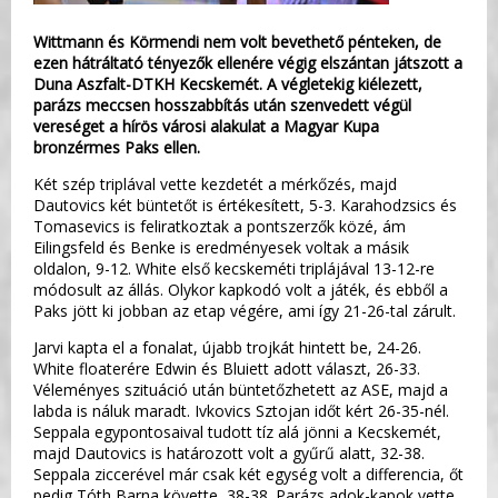
Wittmann és Körmendi nem volt bevethető pénteken, de
ezen hátráltató tényezők ellenére végig elszántan játszott a
Duna Aszfalt-DTKH Kecskemét. A végletekig kiélezett,
parázs meccsen hosszabbítás után szenvedett végül
vereséget a hírös városi alakulat a Magyar Kupa
bronzérmes Paks ellen.
Két szép triplával vette kezdetét a mérkőzés, majd
Dautovics két büntetőt is értékesített, 5-3. Karahodzsics és
Tomasevics is feliratkoztak a pontszerzők közé, ám
Eilingsfeld és Benke is eredményesek voltak a másik
oldalon, 9-12. White első kecskeméti triplájával 13-12-re
módosult az állás. Olykor kapkodó volt a játék, és ebből a
Paks jött ki jobban az etap végére, ami így 21-26-tal zárult.
Jarvi kapta el a fonalat, újabb trojkát hintett be, 24-26.
White floaterére Edwin és Bluiett adott választ, 26-33.
Véleményes szituáció után büntetőzhetett az ASE, majd a
labda is náluk maradt. Ivkovics Sztojan időt kért 26-35-nél.
Seppala egypontosaival tudott tíz alá jönni a Kecskemét,
majd Dautovics is határozott volt a gyűrű alatt, 32-38.
Seppala ziccerével már csak két egység volt a differencia, őt
pedig Tóth Barna követte, 38-38. Parázs adok-kapok vette