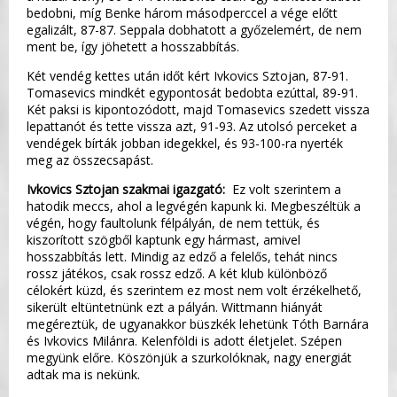
bedobni, míg Benke három másodperccel a vége előtt
egalizált, 87-87. Seppala dobhatott a győzelemért, de nem
ment be, így jöhetett a hosszabbítás.
Két vendég kettes után időt kért Ivkovics Sztojan, 87-91.
Tomasevics mindkét egypontosát bedobta ezúttal, 89-91.
Két paksi is kipontozódott, majd Tomasevics szedett vissza
lepattanót és tette vissza azt, 91-93. Az utolsó perceket a
vendégek bírták jobban idegekkel, és 93-100-ra nyerték
meg az összecsapást.
Ivkovics Sztojan szakmai igazgató:
Ez volt szerintem a
hatodik meccs, ahol a legvégén kapunk ki. Megbeszéltük a
végén, hogy faultolunk félpályán, de nem tettük, és
kiszorított szögből kaptunk egy hármast, amivel
hosszabbítás lett. Mindig az edző a felelős, tehát nincs
rossz játékos, csak rossz edző. A két klub különböző
célokért küzd, és szerintem ez most nem volt érzékelhető,
sikerült eltüntetnünk ezt a pályán. Wittmann hiányát
megéreztük, de ugyanakkor büszkék lehetünk Tóth Barnára
és Ivkovics Milánra. Kelenföldi is adott életjelet. Szépen
megyünk előre. Köszönjük a szurkolóknak, nagy energiát
adtak ma is nekünk.