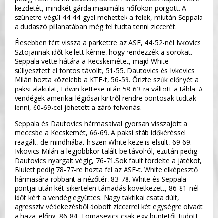
kezdetét, mindkét gárda maximális hőfokon pörgött. A
szünetre végül 44-44-gyel mehettek a felek, miután Seppala
a dudaszó pillanatában még fel tudta tenni ziccerét.
Élesebben tért vissza a parkettre az ASE, 44-52-nél Ivkovics
Sztojannak időt kellett kérnie, hogy rendezzék a sorokat.
Seppala vette hátára a Kecskemétet, majd White
süllyesztett el fontos távolit, 51-55. Dautovics és Ivkovics
Milán hozta közelebb a KTE-t, 56-59. Őrizte szűk előnyét a
paksi alakulat, Edwin kettese után 58-63-ra váltott a tábla. A
vendégek amerikai légiósai kintről rendre pontosak tudtak
lenni, 60-69-cel jöhetett a záró felvonás.
Seppala és Dautovics hármasaival gyorsan visszajött a
meccsbe a Kecskemét, 66-69. A paksi stáb időkéréssel
reagált, de mindhiába, hiszen White keze is elsült, 69-69.
Ivkovics Milán a legjobbkor talált be távolról, ezután pedig
Dautovics nyargalt végig, 76-71.Sok fault tördelte a játékot,
Bluiett pedig 78-77-re hozta fel az ASE-t. White elképesztő
hármasára robbant a nézőtér, 83-78. White és Seppala
pontjai után két sikertelen támadás következett, 86-81-nél
időt kért a vendég együttes. Nagy taktikai csata dúlt,
agresszív védekezésből dobott ziccerrel két egységre olvadt
a hazai előny, 86-84. Tomasevics csak egy büntetőt tudott