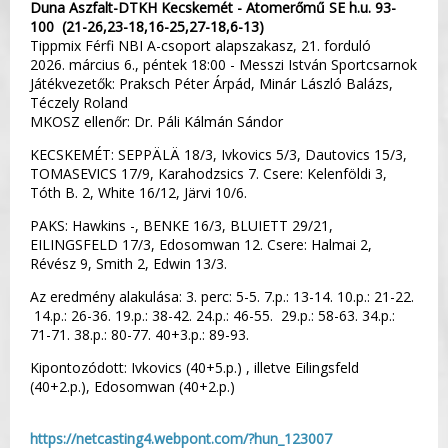
Duna Aszfalt-DTKH Kecskemét - Atomerőmű SE h.u. 93-
100 (21-26,23-18,16-25,27-18,6-13)
Tippmix Férfi NBI A-csoport alapszakasz, 21. forduló
2026. március 6., péntek 18:00 - Messzi István Sportcsarnok
Játékvezetők: Praksch Péter Árpád, Minár László Balázs,
Téczely Roland
MKOSZ ellenőr: Dr. Páli Kálmán Sándor
KECSKEMÉT: SEPPÄLÄ 18/3, Ivkovics 5/3, Dautovics 15/3,
TOMASEVICS 17/9, Karahodzsics 7. Csere: Kelenföldi 3,
Tóth B. 2, White 16/12, Järvi 10/6.
PAKS: Hawkins -, BENKE 16/3, BLUIETT 29/21,
EILINGSFELD 17/3, Edosomwan 12. Csere: Halmai 2,
Révész 9, Smith 2, Edwin 13/3.
Az eredmény alakulása: 3. perc: 5-5. 7.p.: 13-14. 10.p.: 21-22.
14.p.: 26-36. 19.p.: 38-42. 24.p.: 46-55. 29.p.: 58-63. 34.p.:
71-71. 38.p.: 80-77. 40+3.p.: 89-93.
Kipontozódott: Ivkovics (40+5.p.) , illetve Eilingsfeld
(40+2.p.), Edosomwan (40+2.p.)
https://netcasting4.webpont.com/?hun_123007