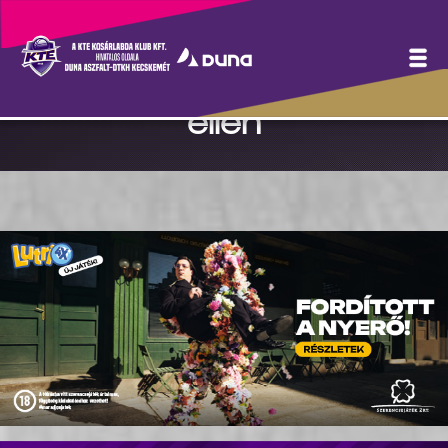
Hosszabbítás után
maradtunk alul a Paks
ellen