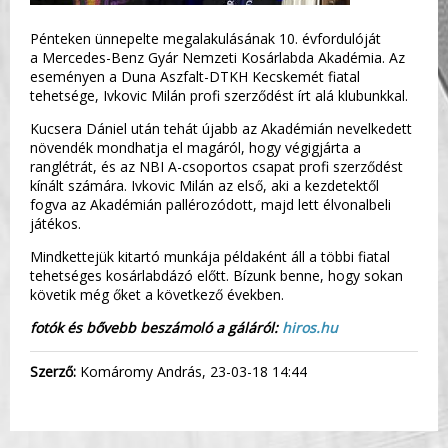
Pénteken ünnepelte megalakulásának 10. évfordulóját
a Mercedes-Benz Gyár Nemzeti Kosárlabda Akadémia. Az
eseményen a Duna Aszfalt-DTKH Kecskemét fiatal
tehetsége, Ivkovic Milán profi szerződést írt alá klubunkkal.
Kucsera Dániel után tehát újabb az Akadémián nevelkedett
növendék mondhatja el magáról, hogy végigjárta a
ranglétrát, és az NBI A-csoportos csapat profi szerződést
kínált számára. Ivkovic Milán az első, aki a kezdetektől
fogva az Akadémián pallérozódott, majd lett élvonalbeli
játékos.
Mindkettejük kitartó munkája példaként áll a többi fiatal
tehetséges kosárlabdázó előtt. Bízunk benne, hogy sokan
követik még őket a következő években.
fotók és bővebb beszámoló a gáláról:
hiros.hu
Szerző:
Komáromy András, 23-03-18 14:44