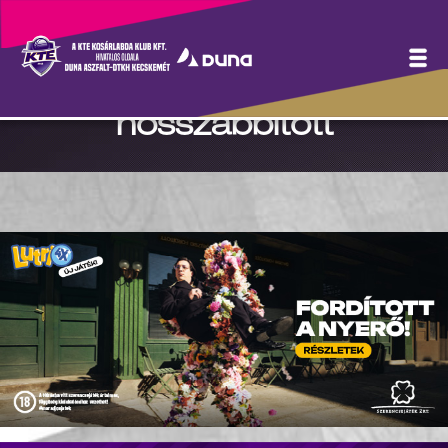
Ivkovic Milán profi
szerződéssel
hosszabbított