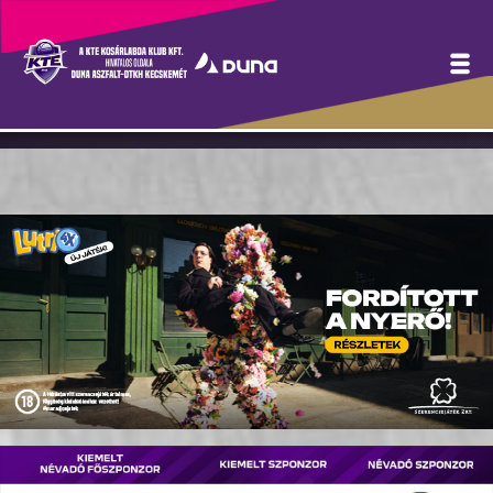
Jegyinformációk a hétvégi
négyes kupadöntőről