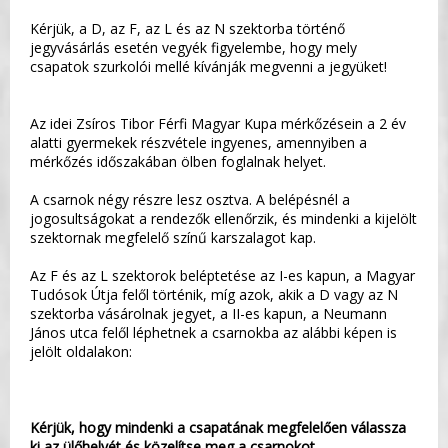
Kérjük, a D, az F, az L és az N szektorba történő
jegyvásárlás esetén vegyék figyelembe, hogy mely
csapatok szurkolói mellé kívánják megvenni a jegyüket!
Az idei Zsíros Tibor Férfi Magyar Kupa mérkőzésein a 2 év
alatti gyermekek részvétele ingyenes, amennyiben a
mérkőzés időszakában ölben foglalnak helyet.
A csarnok négy részre lesz osztva. A belépésnél a
jogosultságokat a rendezők ellenőrzik, és mindenki a kijelölt
szektornak megfelelő színű karszalagot kap.
Az F és az L szektorok beléptetése az I-es kapun, a Magyar
Tudósok Útja felől történik, míg azok, akik a D vagy az N
szektorba vásárolnak jegyet, a II-es kapun, a Neumann
János utca felől léphetnek a csarnokba az alábbi képen is
jelölt oldalakon:
Kérjük, hogy mindenki a csapatának megfelelően válassza
ki az ülőhelyét és közelítse meg a csarnokot.