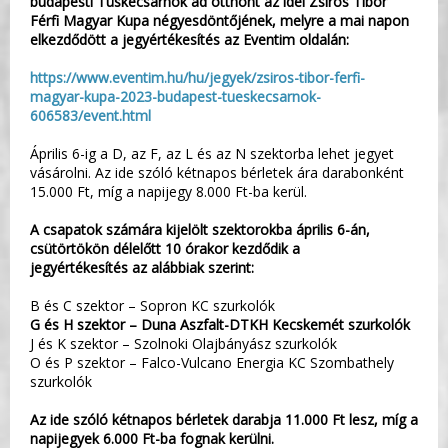
budapesti Tüskecsarnok ad otthont az idei Zsíros Tibor
Férfi Magyar Kupa négyesdöntőjének, melyre a mai napon
elkezdődött a jegyértékesítés az Eventim oldalán:
https://www.eventim.hu/hu/jegyek/zsiros-tibor-ferfi-
magyar-kupa-2023-budapest-tueskecsarnok-
606583/event.html
Április 6-ig a D, az F, az L és az N szektorba lehet jegyet
vásárolni. Az ide szóló kétnapos bérletek ára darabonként
15.000 Ft, míg a napijegy 8.000 Ft-ba kerül.
A csapatok számára kijelölt szektorokba április 6-án,
csütörtökön délelőtt 10 órakor kezdődik a
jegyértékesítés az alábbiak szerint:
B és C szektor – Sopron KC szurkolók
G és H szektor – Duna Aszfalt-DTKH Kecskemét szurkolók
J és K szektor – Szolnoki Olajbányász szurkolók
O és P szektor – Falco-Vulcano Energia KC Szombathely
szurkolók
Az ide szóló kétnapos bérletek darabja 11.000 Ft lesz, míg a
napijegyek 6.000 Ft-ba fognak kerülni.