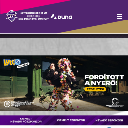
Kiváló hangulatú ankétot
tartottunk