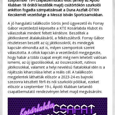
szeptember 19-i csapatbemutató előtt (amely az Ápoló
Klubban 18 órától kezdődik majd) csütörtökön szurkolói
ankéton fogadta szimpatizánsait a Duna Aszfalt-DTKH
Kecskemét vezetősége a Messzi István Sportcsarnokban.
A jó hangulatú találkozón Sörös Jenő ügyvezető és Forray
Gábor vezetőedző képviselte a KTE Kosárlabda Klubot és
válaszoltak mindent feltett kérdésre. Beszéltek a
játékoskeret átalakulásáról, a felkészülésről. Forray Gábor
részletesen beszélt az új játékosokról, és mindegyik
kapcsán elmondta azt is, milyen szempontok szerint
választotta. A célok kapcsán a vezetőedző megjegyezte,
hogy habár a többi csapat erejét még nem lehetett valósan
ismerni, az új igazolásokkal, az összeszokott, rutinos
játékosokkal, valamint a helyi nevelésű fiatalokkal idén is a
rájátszás kiharcolása lehet a reális cél. A találkozón
megjelentek láthatták először a 2023-24-es bajnoki
szezonra készített férfi és női szurkolói pólókat, ezeket
először a szeptember 19-i, Ápoló Klubban tartandó
csapatbemutató rendezvényen lehet majd megvásárolni.