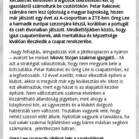
Kecskemét keretében a légiósok tekintetében két új
igazolásról számoltunk be csütörtökön. Petar Rakicevic
számára nem lesz újdonság a magyar bajnokság, hiszen
már játszott egy évet az A-csoportban a ZTE-ben. Greg Lee
a harmadik európai szezonjára készül, korábban a portugál
és cseh élvonalban játszott. Mindkettőjükben közös, hogy
igazi csapatemberek, akik mentalitása és képzettsége
kiválóan illeszkedik a csapat rendszerébe.
-Nagy felhajtás, áringadozás volt a játékospiacon a nyáron
– avatott be minket
Ivkovic Stojan szakmai igazgató.
- Mi
azt a stratégiát választottuk, hogy nem megyünk bele a
licitcsatába. Petar Rakicevic és Greg Lee is csapatember, ez
a legfontosabb. 12 évvel ezelőtt, mikor elkezdtük építeni a
klubot, akkor is megvolt már egy kiválasztási elv. Most is
ezt alkalmaztuk, mert egy házat is az alapjaitól kezdve
építünk. Nem változtattunk szakmai elveinken a
kiszámítható állandóság jegyében, mint ahogy a
tulajdonosi kör, az ügyvezetés és a klubért dolgozó
háttérstáb sem változott. Tisztában vagyunk vele, hogy
nehéz szezon előtt állunk. Nyitottak vagyunk a tanulásra, ha
tud valaki szakmai fejlődésben vagy bármi másban segíteni
számunkra, jelentkezzen bátran.
Greg Lee csupaszív játékot ígér a szurkolóknak