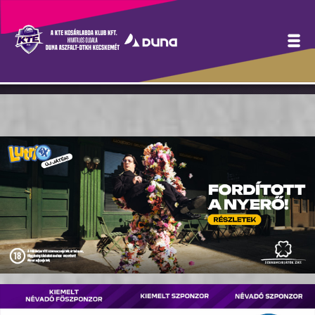
Mindkét új légiósunk igazi
csapatember