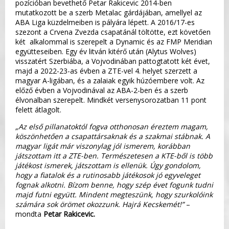
pozícióban bevethető Petar Rakicevic 2014-ben
mutatkozott be a szerb Metalac gárdájában, amellyel az
ABA Liga küzdelmeiben is pályára lépett. A 2016/17-es
szezont a Crvena Zvezda csapatánál töltötte, ezt követően
két alkalommal is szerepelt a Dynamic és az FMP Meridian
együtteseiben. Egy év litván kitérő után (Alytus Wolves)
visszatért Szerbiába, a Vojvodinában pattogtatott két évet,
majd a 2022-23-as évben a ZTE-vel 4. helyet szerzett a
magyar A-ligában, és a zalaiak egyik húzóembere volt. Az
előző évben a Vojvodinával az ABA-2-ben és a szerb
élvonalban szerepelt. Mindkét versenysorozatban 11 pont
felett átlagolt.
„Az első pillanatoktól fogva otthonosan éreztem magam,
köszönhetően a csapattársaknak és a szakmai stábnak. A
magyar ligát már viszonylag jól ismerem, korábban
játszottam itt a ZTE-ben. Természetesen a KTE-ből is több
játékost ismerek, játszottam is ellenük. Úgy gondolom,
hogy a fiatalok és a rutinosabb játékosok jó egyveleget
fognak alkotni. Bízom benne, hogy szép évet fogunk tudni
majd futni együtt. Mindent megteszünk, hogy szurkolóink
számára sok örömet okozzunk. Hajrá Kecskemét!”
–
mondta
Petar Rakicevic.