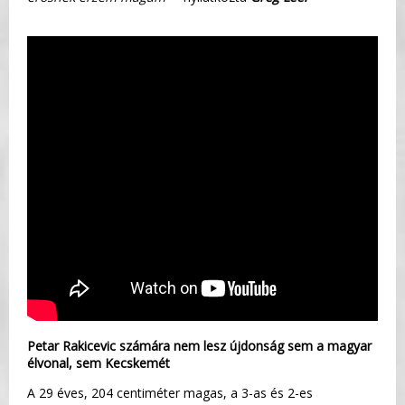
Petar Rakicevic számára nem lesz újdonság sem a magyar
élvonal, sem Kecskemét
A 29 éves, 204 centiméter magas, a 3-as és 2-es