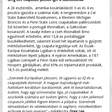
A 26 esztendős, amerikai kosárlabdázót 3-as és 4-es
posztra igazolta a szakmai stáb. A tengerentúlon a Cal
State Bakersfield Roadrunners, a Western Michigan
Broncos és a Penn State Lions csapataiban pallérozódott.
Ezt követően a portugál élvonalban, a Galitosban
kosarazott. A tavalyi évben a cseh élvonalbeli Brno
együttesét erősítette, ahol 13,8-as pontátlaggal
büszkélkedhetett, valamint közel hét lepattanót is gyűjtött
mérkőzésenként, így csapata legjobbja volt. Az Észak-
Európai Kosárlabda Ligában is érdekeltek voltak, ott öt
mérkőzésen lépett pályára. A nyáron Amerikában, a TBT
Ligában szerepelt a Penn State-ből verbuválódott HV
Hoopers gárdájában, ahol 65%-os triplamutatót produkált,
18,5-ös pontátlag mellett.
„Szeretek Európában játszani, itt ugyanis az IQ és a
csapatjáték dominál. A magyar bajnokságról már
hallottam korábban barátaimtól, akik itt kosárlabdáznak,
tudom, hogy egy színvonalas liga, jó csapatokkal. A
szurkolók számára azt tudom ígérni, hogy a rám jellemző
csupaszív játékot fogom kitenni a pályára. Szeretnék
támadásban és védekezésben is segíteni, mindkettőben
erősnek érzem magam” –
nyilatkozta
Greg Lee.