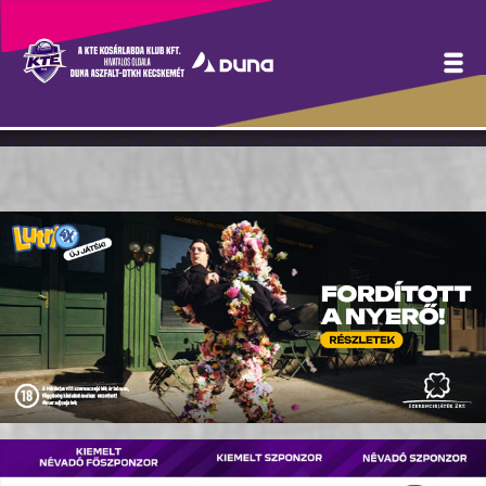
Modern eszközökkel
mérhető a „távmunka”