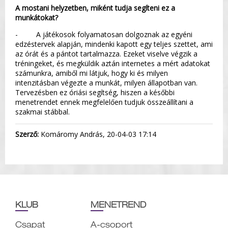
A mostani helyzetben, miként tudja segíteni ez a
munkátokat?
- A játékosok folyamatosan dolgoznak az egyéni
edzéstervek alapján, mindenki kapott egy teljes szettet, ami
az órát és a pántot tartalmazza. Ezeket viselve végzik a
tréningeket, és megküldik aztán internetes a mért adatokat
számunkra, amiből mi látjuk, hogy ki és milyen
intenzitásban végezte a munkát, milyen állapotban van.
Tervezésben ez óriási segítség, hiszen a későbbi
menetrendet ennek megfelelően tudjuk összeállítani a
szakmai stábbal.
Szerző:
Komáromy András, 20-04-03 17:14
KLUB
MENETREND
Csapat
A-csoport