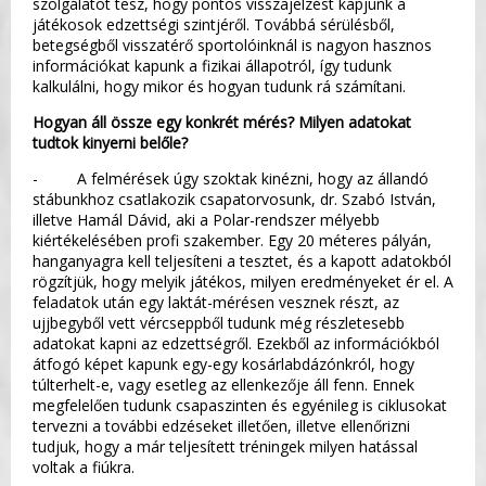
szolgálatot tesz, hogy pontos visszajelzést kapjunk a
játékosok edzettségi szintjéről. Továbbá sérülésből,
betegségből visszatérő sportolóinknál is nagyon hasznos
információkat kapunk a fizikai állapotról, így tudunk
kalkulálni, hogy mikor és hogyan tudunk rá számítani.
Hogyan áll össze egy konkrét mérés? Milyen adatokat
tudtok kinyerni belőle?
- A felmérések úgy szoktak kinézni, hogy az állandó
stábunkhoz csatlakozik csapatorvosunk, dr. Szabó István,
illetve Hamál Dávid, aki a Polar-rendszer mélyebb
kiértékelésében profi szakember. Egy 20 méteres pályán,
hanganyagra kell teljesíteni a tesztet, és a kapott adatokból
rögzítjük, hogy melyik játékos, milyen eredményeket ér el. A
feladatok után egy laktát-mérésen vesznek részt, az
ujjbegyből vett vércseppből tudunk még részletesebb
adatokat kapni az edzettségről. Ezekből az információkból
átfogó képet kapunk egy-egy kosárlabdázónkról, hogy
túlterhelt-e, vagy esetleg az ellenkezője áll fenn. Ennek
megfelelően tudunk csapaszinten és egyénileg is ciklusokat
tervezni a további edzéseket illetően, illetve ellenőrizni
tudjuk, hogy a már teljesített tréningek milyen hatással
voltak a fiúkra.