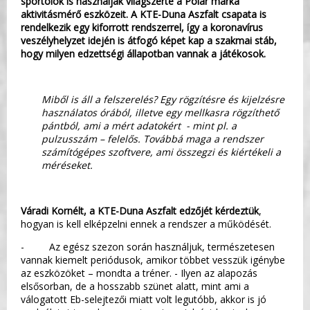
sportolók is használják világszerte a Polar márka
aktivitásmérő eszközeit. A KTE-Duna Aszfalt csapata is
rendelkezik egy kiforrott rendszerrel, így a koronavírus
veszélyhelyzet idején is átfogó képet kap a szakmai stáb,
hogy milyen edzettségi állapotban vannak a játékosok.
Miből is áll a felszerelés? Egy rögzítésre és kijelzésre
használatos órából, illetve egy mellkasra rögzíthető
pántból, ami a mért adatokért - mint pl. a
pulzusszám – felelős. Továbbá maga a rendszer
számítógépes szoftvere, ami összegzi és kiértékeli a
méréseket.
Váradi Kornélt, a KTE-Duna Aszfalt edzőjét kérdeztük
,
hogyan is kell elképzelni ennek a rendszer a működését.
- Az egész szezon során használjuk, természetesen
vannak kiemelt periódusok, amikor többet vesszük igénybe
az eszközöket – mondta a tréner. - Ilyen az alapozás
elsősorban, de a hosszabb szünet alatt, mint ami a
válogatott Eb-selejtezői miatt volt legutóbb, akkor is jó