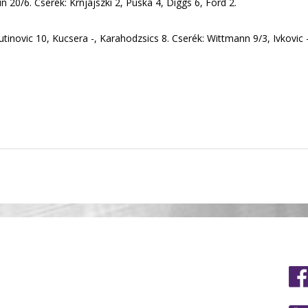
in 20/6. Cserék: Krnjajszki 2, Puska 4, Diggs 6, Ford 2.
utinovic 10, Kucsera -, Karahodzsics 8. Cserék: Wittmann 9/3, Ivkovic -