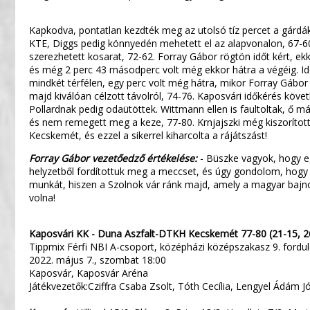
Kapkodva, pontatlan kezdték meg az utolsó tíz percet a gárdák,
KTE, Diggs pedig könnyedén mehetett el az alapvonalon, 67-60. 
szerezhetett kosarat, 72-62. Forray Gábor rögtön időt kért, ekk
és még 2 perc 43 másodperc volt még ekkor hátra a végéig. Id
mindkét térfélen, egy perc volt még hátra, mikor Forray Gábor m
majd kiválóan célzott távolról, 74-76. Kaposvári időkérés köv
Pollardnak pedig odaütöttek. Wittmann ellen is faultoltak, ő már
és nem remegett meg a keze, 77-80. Krnjajszki még kiszorítot
Kecskemét, és ezzel a sikerrel kiharcolta a rájátszást!
Forray Gábor vezetőedző értékelése:
- Büszke vagyok, hogy e
helyzetből fordítottuk meg a meccset, és úgy gondolom, hogy 
munkát, hiszen a Szolnok vár ránk majd, amely a magyar bajno
volna!
Kaposvári KK - Duna Aszfalt-DTKH Kecskemét 77-80 (21-15, 26
Tippmix Férfi NBI A-csoport, középházi középszakasz 9. fordu
2022. május 7., szombat 18:00
Kaposvár, Kaposvár Aréna
Játékvezetők:Cziffra Csaba Zsolt, Tóth Cecília, Lengyel Ádám J