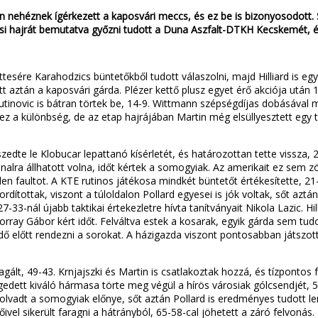
 nehéznek ígérkezett a kaposvári meccs, és ez be is bizonyosodott.
iási hajrát bemutatva győzni tudott a Duna Aszfalt-DTKH Kecskemét, és 
ttesére Karahodzics büntetőkből tudott válaszolni, majd Hilliard is e
t aztán a kaposvári gárda. Plézer kettő plusz egyet érő akciója után 1
lutinovic is bátran törtek be, 14-9. Wittmann szépségdíjas dobásával 
 ez a különbség, de az etap hajrájában Martin még elsüllyesztett egy t
zedte le Klobucar lepattanó kísérletét, és határozottan tette vissza, 2
nalra állhatott volna, időt kértek a somogyiak. Az amerikait ez sem zök
len faultot. A KTE rutinos játékosa mindkét büntetőt értékesítette, 2
dítottak, viszont a túloldalon Pollard egyesei is jók voltak, sőt aztán
-nál újabb taktikai értekezletre hívta tanítványait Nikola Lazic. Hil
rray Gábor kért időt. Felváltva estek a kosarak, egyik gárda sem tud
élidő előtt rendezni a sorokat. A házigazda viszont pontosabban játszo
agált, 49-43. Krnjajszki és Martin is csatlakoztak hozzá, és tízpontos
gedett kiváló hármasa törte meg végül a hírös városiak gólcsendjét, 57-
 olvadt a somogyiak előnye, sőt aztán Pollard is eredményes tudott len
el sikerült faragni a hátrányból, 65-58-cal jöhetett a záró felvonás.