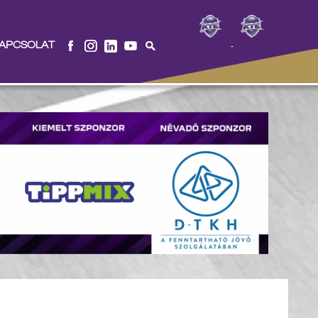
-
APCSOLAT
-