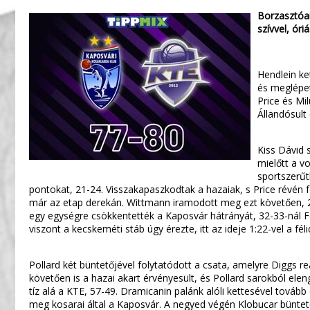
Borzasztóan
szívvel, ór
Hendlein ke
és meglépet
Price és Mi
Állandósult
Kiss Dávid s
mielőtt a vo
sportszerűt
pontokat, 21-24. Visszakapaszkodtak a hazaiak, s Price révén for
már az etap derekán. Wittmann iramodott meg ezt követően, 27-33
egy egységre csökkentették a Kaposvár hátrányát, 32-33-nál Fo
viszont a kecskeméti stáb úgy érezte, itt az ideje 1:22-vel a f
Pollard két büntetőjével folytatódott a csata, amelyre Diggs re
követően is a hazai akart érvényesült, és Pollard sarokból elen
tíz alá a KTE, 57-49. Dramicanin palánk alóli kettesével tovább
meg kosarai által a Kaposvár. A negyed végén Klobucar büntetőiv