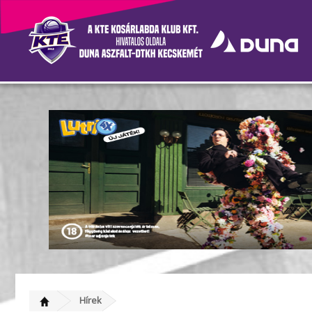
Nagy szív, óriási hajrá, ráj
Hírek