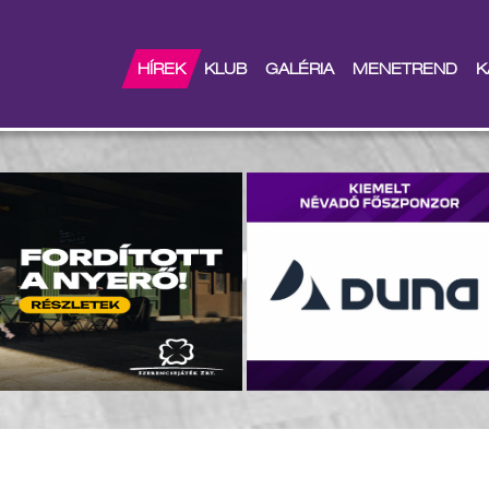
átszást érő diadal
HÍREK
KLUB
GALÉRIA
MENETREND
K