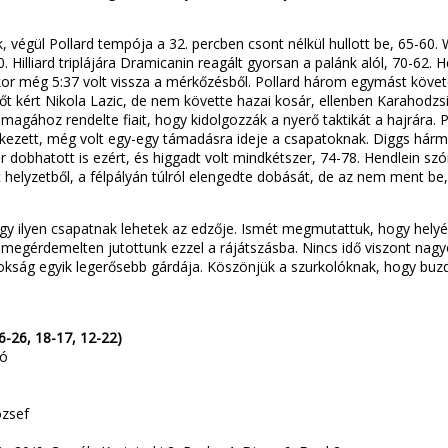
 végül Pollard tempója a 32. percben csont nélkül hullott be, 65-60. 
Hilliard triplájára Dramicanin reagált gyorsan a palánk alól, 70-62.
or még 5:37 volt vissza a mérkőzésből. Pollard három egymást követő t
őt kért Nikola Lazic, de nem követte hazai kosár, ellenben Karahodzs
agához rendelte fiait, hogy kidolgozzák a nyerő taktikát a hajrára. Pol
etkezett, még volt egy-egy támadásra ideje a csapatoknak. Diggs hárm
 dobhatott is ezért, és higgadt volt mindkétszer, 74-78. Hendlein szórt 
t helyzetből, a félpályán túlról elengedte dobását, de az nem ment 
gy ilyen csapatnak lehetek az edzője. Ismét megmutattuk, hogy helyé
megérdemelten jutottunk ezzel a rájátszásba. Nincs idő viszont nagyo
kság egyik legerősebb gárdája. Köszönjük a szurkolóknak, hogy buzdí
-26, 18-17, 12-22)
ló
ózsef