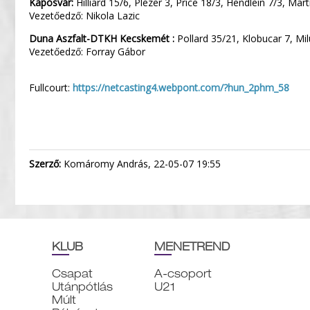
Kaposvár:
Hilliard 15/6, Plézer 3, Price 18/3, Hendlein 7/3, Mart
Vezetőedző: Nikola Lazic
Duna Aszfalt-DTKH Kecskemét :
Pollard 35/21, Klobucar 7, Mil
Vezetőedző: Forray Gábor
Fullcourt:
https://netcasting4.webpont.com/?hun_2phm_58
Szerző:
Komáromy András, 22-05-07 19:55
KLUB
MENETREND
Csapat
A-csoport
Utánpótlás
U21
Múlt