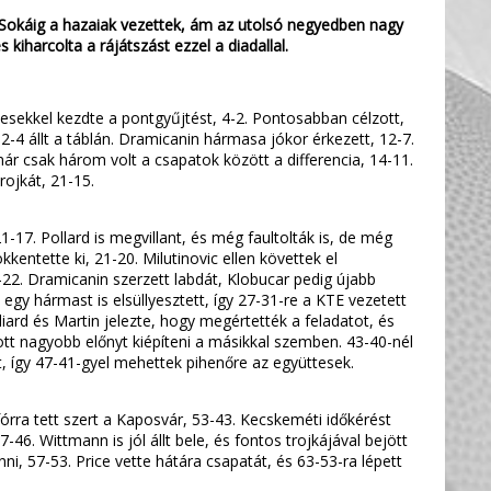
 Sokáig a hazaiak vezettek, ám az utolsó negyedben nagy
kiharcolta a rájátszást ezzel a diadallal.
gyesekkel kezdte a pontgyűjtést, 4-2. Pontosabban célzott,
2-4 állt a táblán. Dramicanin hármasa jókor érkezett, 12-7.
már csak három volt a csapatok között a differencia, 14-11.
rojkát, 21-15.
1-17. Pollard is megvillant, és még faultolták is, de még
kentette ki, 21-20. Milutinovic ellen követtek el
1-22. Dramicanin szerzett labdát, Klobucar pedig újabb
 egy hármast is elsüllyesztett, így 27-31-re a KTE vezetett
liard és Martin jelezte, hogy megértették a feladatot, és
ott nagyobb előnyt kiépíteni a másikkal szemben. 43-40-nél
tt, így 47-41-gyel mehettek pihenőre az együttesek.
 fórra tett szert a Kaposvár, 53-43. Kecskeméti időkérést
46. Wittmann is jól állt bele, és fontos trojkájával bejött
ni, 57-53. Price vette hátára csapatát, és 63-53-ra lépett