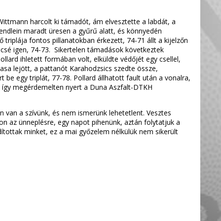
Wittmann harcolt ki támadót, ám elvesztette a labdát, a
 Hendlein maradt üresen a gyűrű alatt, és könnyedén
riplája fontos pillanatokban érkezett, 74-71 állt a kijelzőn
icsé igen, 74-73. Sikertelen támadások következtek
lard ihletett formában volt, elküldte védőjét egy csellel,
asa lejött, a pattanót Karahodzsics szedte össze,
be egy triplát, 77-78. Pollard állhatott fault után a vonalra,
be, így megérdemelten nyert a Duna Aszfalt-DTKH
n van a szívünk, és nem ismerünk lehetetlent. Vesztes
n az ünneplésre, egy napot pihenünk, aztán folytatjuk a
tottak minket, ez a mai győzelem nélkülük nem sikerült