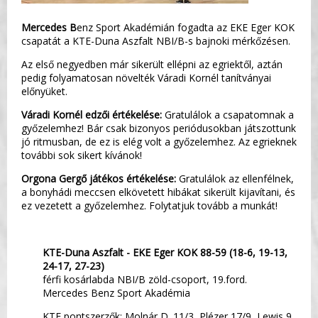
Mercedes B
enz Sport Akadémián fogadta az EKE Eger KOK
csapatát a KTE-Duna Aszfalt NBI/B-s bajnoki mérkőzésen.
Az első negyedben már sikerült ellépni az egriektől, aztán
pedig folyamatosan növelték Váradi Kornél tanítványai
előnyüket.
Váradi Kornél edzői értékelése:
Gratulálok a csapatomnak a
győzelemhez! Bár csak bizonyos periódusokban játszottunk
jó ritmusban, de ez is elég volt a győzelemhez. Az egrieknek
további sok sikert kívánok!
Orgona Gergő játékos értékelése:
Gratulálok az ellenfélnek,
a bonyhádi meccsen elkövetett hibákat sikerült kijavítani, és
ez vezetett a győzelemhez. Folytatjuk tovább a munkát!
KTE-Duna Aszfalt - EKE Eger KOK 88-59 (18-6, 19-13,
24-17, 27-23)
férfi kosárlabda NBI/B zöld-csoport, 19.ford.
Mercedes Benz Sport Akadémia
KTE pontszerzők: Molnár D. 11/3, Plézer 17/9, Lewis 9,