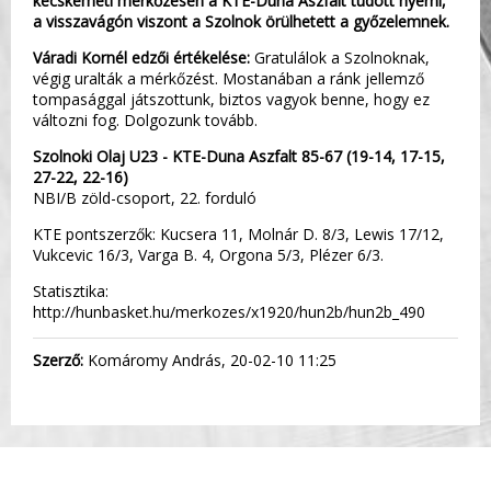
kecskeméti mérkőzésen a KTE-Duna Aszfalt tudott nyerni,
a visszavágón viszont a Szolnok örülhetett a győzelemnek.
Váradi Kornél edzői értékelése:
Gratulálok a Szolnoknak,
végig uralták a mérkőzést. Mostanában a ránk jellemző
tompasággal játszottunk, biztos vagyok benne, hogy ez
változni fog. Dolgozunk tovább.
Szolnoki Olaj U23 - KTE-Duna Aszfalt 85-67 (19-14, 17-15,
27-22, 22-16)
NBI/B zöld-csoport, 22. forduló
KTE pontszerzők: Kucsera 11, Molnár D. 8/3, Lewis 17/12,
Vukcevic 16/3, Varga B. 4, Orgona 5/3, Plézer 6/3.
Statisztika:
http://hunbasket.hu/merkozes/x1920/hun2b/hun2b_490
Szerző:
Komáromy András, 20-02-10 11:25