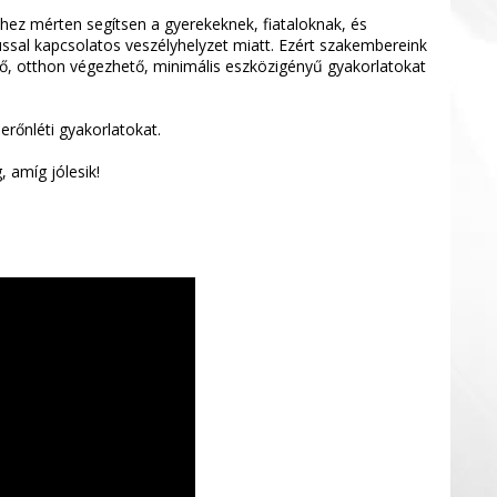
hez mérten segítsen a gyerekeknek, fiataloknak, és
ssal kapcsolatos veszélyhelyzet miatt. Ezért szakembereink
ző, otthon végezhető, minimális eszközigényű gyakorlatokat
rőnléti gyakorlatokat.
 amíg jólesik!