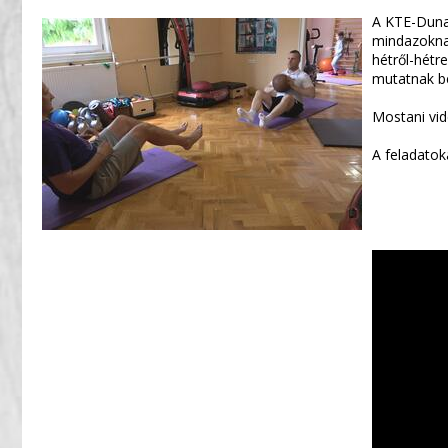
A KTE-Duna 
mindazoknak
hétről-hétr
mutatnak b
Mostani vid
A feladatok