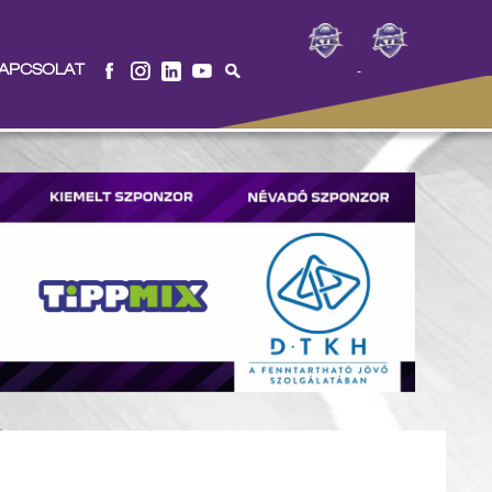
-
APCSOLAT
-