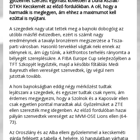
győzelmet szerzett egymást követően a Duna Aszfalt-
DTKH Kecskemét az előző fordulókban. A cél, hogy a
harmadik is meglegyen, ám ehhez a maximumot kell
ezúttal is nyújtani.
A szegediek nagy utat tettek meg a bajnoki dobogóig az
utóbbi másfél évtizedben, ezért is számít nagy
eredménynek a tavalyi bronzérem megszerzése a Tisza-
parti városban. Hasonló tervekkel vágtak neki ennek az
idénynek is, ám úgy tűnik, a kétfrontos terhelés rányomta a
bélyegét szereplésükre. A FIBA Europe Cup selejtezőjében a
TFT Szkopjét legyőzték, majd a későbbi főtáblás Medi
Bayreuth ellen vereséget szenvedtek, így végül nem
jutottak tovább.
A honi bajnokságban eddig négy mérkőzést tudtak
lejátszani a szegediek, és egyszer tudtak csak nyerni, ám
érdemes megjegyezni, hogy a Szolnok és a Kaposvár ellen
csak egyetlen ponttal maradtak alul. Győzelmüket a ZTE
ellen szerezték meg idegenben. Az előző fordulóban hazai
pályán szenvedtek vereséget az MVM-OSE Lions ellen (64-
73).
Az Oroszlány és az Alba elleni győzelemmel a kecskeméti
gárda fellépett a tabella 4. helyére. Jó hangulatban várhatja