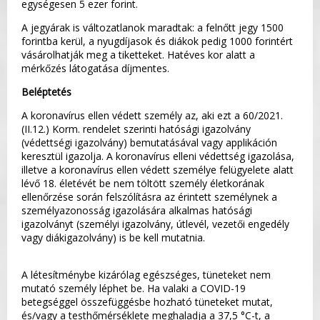
egységesen 5 ezer forint.
A jegyárak is változatlanok maradtak: a felnőtt jegy 1500
forintba kerül, a nyugdíjasok és diákok pedig 1000 forintért
vásárolhatják meg a tiketteket. Hatéves kor alatt a
mérkőzés látogatása díjmentes.
Beléptetés
A koronavírus ellen védett személy az, aki ezt a 60/2021.
(II.12.) Korm. rendelet szerinti hatósági igazolvány
(védettségi igazolvány) bemutatásával vagy applikáción
keresztül igazolja. A koronavírus elleni védettség igazolása,
illetve a koronavírus ellen védett személye felügyelete alatt
lévő 18. életévét be nem töltött személy életkorának
ellenőrzése során felszólításra az érintett személynek a
személyazonosság igazolására alkalmas hatósági
igazolványt (személyi igazolvány, útlevél, vezetői engedély
vagy diákigazolvány) is be kell mutatnia.
A létesítménybe kizárólag egészséges, tüneteket nem
mutató személy léphet be. Ha valaki a COVID-19
betegséggel összefüggésbe hozható tüneteket mutat,
és/vagy a testhőmérséklete meghaladja a 37,5 °C-t, a