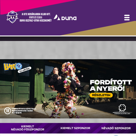
Régi-új edzővel várhatjuk
pénteken a Szegedet