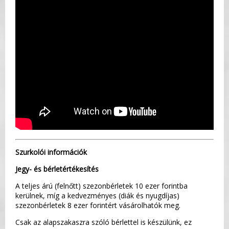
Szurkolói információk
Jegy- és bérletértékesítés
A teljes árú (felnőtt) szezonbérletek 10 ezer forintba
kerülnek, míg a kedvezményes (diák és nyugdíjas)
szezonbérletek 8 ezer forintért vásárolhatók meg.
Csak az alapszakaszra szóló bérlettel is készülünk, ez