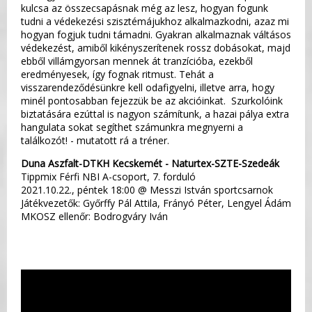
kulcsa az összecsapásnak még az lesz, hogyan fogunk
tudni a védekezési szisztémájukhoz alkalmazkodni, azaz mi
hogyan fogjuk tudni támadni. Gyakran alkalmaznak váltásos
védekezést, amiből kikényszerítenek rossz dobásokat, majd
ebből villámgyorsan mennek át tranzícióba, ezekből
eredményesek, így fognak ritmust. Tehát a
visszarendeződésünkre kell odafigyelni, illetve arra, hogy
minél pontosabban fejezzük be az akcióinkat. Szurkolóink
biztatására ezúttal is nagyon számítunk, a hazai pálya extra
hangulata sokat segíthet számunkra megnyerni a
találkozót! - mutatott rá a tréner.
Duna Aszfalt-DTKH Kecskemét - Naturtex-SZTE-Szedeák
Tippmix Férfi NBI A-csoport, 7. forduló
2021.10.22., péntek 18:00 @ Messzi István sportcsarnok
Játékvezetők: Győrffy Pál Attila, Frányó Péter, Lengyel Ádám
MKOSZ ellenőr: Bodrogváry Iván