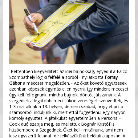
-Rettentően kiegyenlített az idei bajnokság, egyedül a Falco
Szombathely lóg ki felfelé a sorból - nyilatkozta
Forray
Gábor
a meccset megelőzően. - Az őket követő együttesek
azonban képesek egymás ellen nyerni, így mindent meccset
úgy kell felfognunk, mintha bajnoki döntőt játszanánk. A
szegediek a legutóbbi meccsükön vereséget szenvedtek, és
1-3-mal állnak a 13. helyen, de nem szabad, hogy ebből a
számsorból induljunk ki, mert ettől függetlenül egy nagyon
komoly együttes. A játékukat egyértelműen a Persons –
Cook duó szabja meg, és mellettük Bognár Kristóf is
húzóembere a Szegednek. Őket kell limitálnunk, ami nem
lesz egyszerű feladat, de felkészültünk belőlük alaposan. A