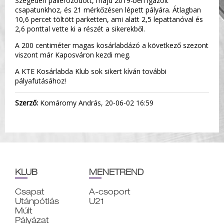
Szegeden pallérozódott, majd 2019-ben igazolt
csapatunkhoz, és 21 mérkőzésen lépett pályára. Átlagban
10,6 percet töltött parketten, ami alatt 2,5 lepattanóval és
2,6 ponttal vette ki a részét a sikerekből.
A 200 centiméter magas kosárlabdázó a következő szezont
viszont már Kaposváron kezdi meg.
A KTE Kosárlabda Klub sok sikert kíván további
pályafutásához!
Szerző:
Komáromy András, 20-06-02 16:59
KLUB
MENETREND
Csapat
A-csoport
Utánpótlás
U21
Múlt
Pályázat