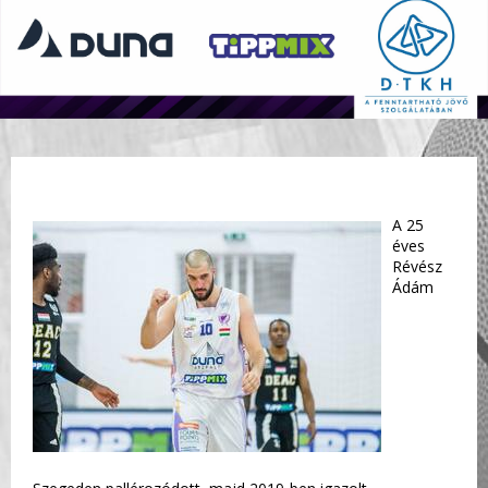
A 25
éves
Révész
Ádám