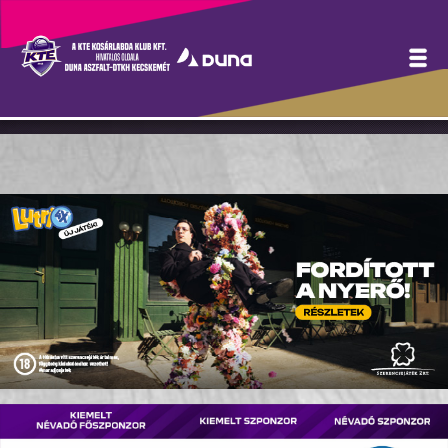
Révész Ádám Kaposvárra
igazolt