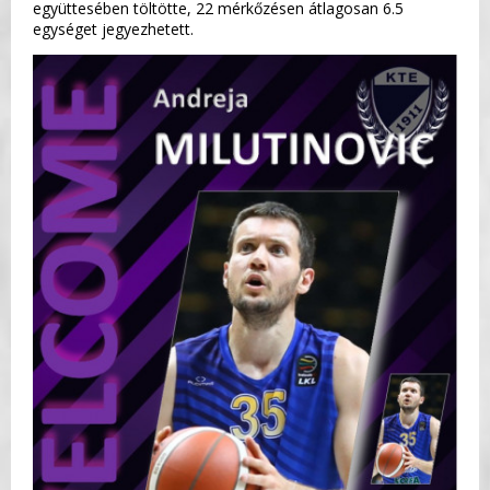
együttesében töltötte, 22 mérkőzésen átlagosan 6.5
egységet jegyezhetett.