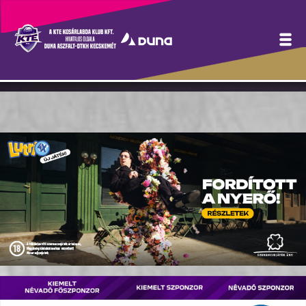
Rutinos bedobó érkezik
Kecskemétre