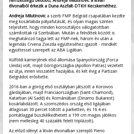
nemzetiségű bedobó, Andreja Milutinovic a litván
élvonalból érkezik a Duna Aszfalt-DTKH Kecskeméthez.
Andreja Milutinovic
a szerb FMP Belgrád csapatában kezdte
meg kosárlabda pályafutását, és olyan magas szinten
teljesített, hogy minden korosztályos válogatottban
számítottak rá Szerbiában. Miután a felnőttek között is
meghatározó tagja lett az FMP-nek, három év után a
legendás Crvena Zvezda együtteséhez igazolt - mindkét
együttessel szerepelt az ABA Ligában.
Külföldi karrierjének első állomása Spanyolország (Forca
Lleida) volt, majd Görögországba (Apollon Patras) vezetett
az útja, innen visszatért hazájába, és két évig a Partizan
Belgrádot erősítette.
2016-ban a görög első osztályban játszott a Koroivos
gárdájában, majd Franciaországban (Saint-Chamond),
Katarban (Al Sadd) és Romániában (Dinamo Bukarest)
kosárlabdázott. A szomszédos ország első ligájában
átlagosan 30 percet töltött a parketten, és 16.4-es
pontátlaggal büszkélkedhetett a 199 cm magas játékos
(nem mellesleg 40 százalék felett triplázott).
Az előző idényt a litván élvonalban szereplő Pieno