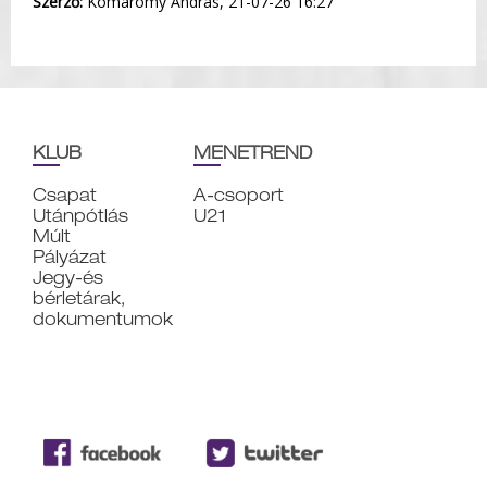
Szerző:
Komáromy András, 21-07-26 16:27
KLUB
MENETREND
Csapat
A-csoport
Utánpótlás
U21
Múlt
Pályázat
Jegy-és
bérletárak,
dokumentumok