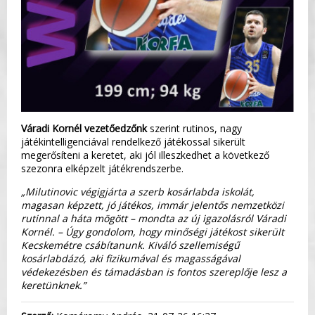
Váradi Kornél vezetőedzőnk
szerint rutinos, nagy
játékintelligenciával rendelkező játékossal sikerült
megerősíteni a keretet, aki jól illeszkedhet a következő
szezonra elképzelt játékrendszerbe.
„Milutinovic végigjárta a szerb kosárlabda iskolát,
magasan képzett, jó játékos, immár jelentős nemzetközi
rutinnal a háta mögött – mondta az új igazolásról Váradi
Kornél. – Úgy gondolom, hogy minőségi játékost sikerült
Kecskemétre csábítanunk. Kiváló szellemiségű
kosárlabdázó, aki fizikumával és magasságával
védekezésben és támadásban is fontos szereplője lesz a
keretünknek.”