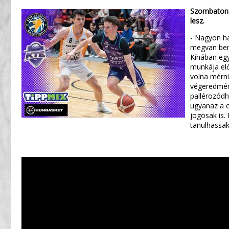
Szombaton 
lesz.
- Nagyon ha
megvan benn
Kínában egy
munkája el
volna mérni
végeredmény
pallérozódh
ugyanaz a c
jogosak is.
tanulhassak