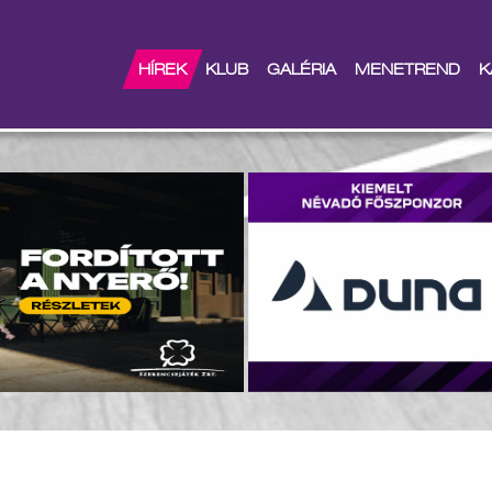
l az évad
HÍREK
KLUB
GALÉRIA
MENETREND
K