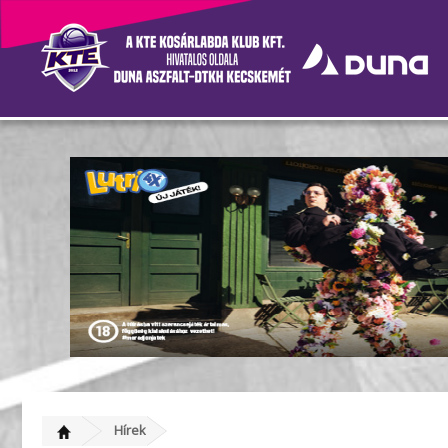
Szombaton Szegeden záru
Hírek