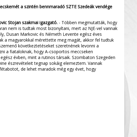
 Kecskemét a szintén bennmaradó SZTE Szedeák vendége
ovic Stojan szakmai igazgató.
- Többen megmutatták, hogy
ran nem is tudtak most bizonyítani, mert az NJE-vel vannak
rgely, Dusan Markovic és Németh Levente egész éves
k a magyarokkal mérettette meg magát, akkor fel tudtuk
szemenő következtetéseket szeretnének levonni a
ezni a fiataloknak, hogy A-csoportos meccseken
 egész évben, mint a rutinos társaik. Szombaton Szegeden
rwine észrevételeit tegnap sokáig elemeztem. Vannak
tafétabotot, de lehet maradok még egy évet, hogy