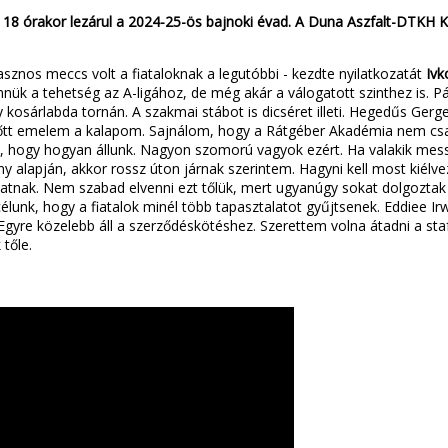
18 órakor lezárul a 2024-25-ös bajnoki évad. A Duna Aszfalt-DTKH
sznos meccs volt a fiataloknak a legutóbbi - kezdte nyilatkozatát
Ivk
ük a tehetség az A-ligához, de még akár a válogatott szinthez is. Pá
 kosárlabda tornán. A szakmai stábot is dicséret illeti. Hegedűs Ge
őtt emelem a kalapom. Sajnálom, hogy a Rátgéber Akadémia nem csa
, hogy hogyan állunk. Nagyon szomorú vagyok ezért. Ha valakik mes
 alapján, akkor rossz úton járnak szerintem. Hagyni kell most kiélv
atnak. Nem szabad elvenni ezt tőlük, mert ugyanúgy sokat dolgoztak
élunk, hogy a fiatalok minél több tapasztalatot gyűjtsenek. Eddiee I
 Egyre közelebb áll a szerződéskötéshez. Szerettem volna átadni a s
 tőle.