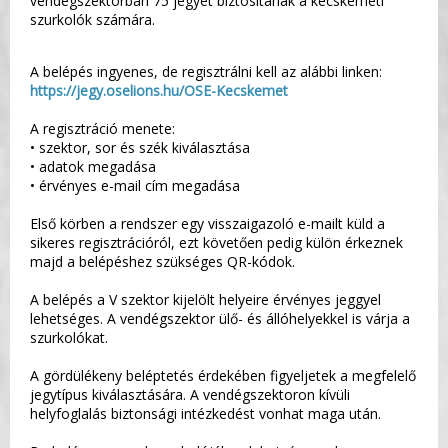
vendégszektorban 75 jegyet biztosítanak a kecskeméti
szurkolók számára.
A belépés ingyenes, de regisztrálni kell az alábbi linken:
https://jegy.oselions.hu/OSE-Kecskemet
A regisztráció menete:
• szektor, sor és szék kiválasztása
• adatok megadása
• érvényes e-mail cím megadása
Első körben a rendszer egy visszaigazoló e-mailt küld a
sikeres regisztrációról, ezt követően pedig külön érkeznek
majd a belépéshez szükséges QR-kódok.
A belépés a V szektor kijelölt helyeire érvényes jeggyel
lehetséges. A vendégszektor ülő- és állóhelyekkel is várja a
szurkolókat.
A gördülékeny beléptetés érdekében figyeljetek a megfelelő
jegytípus kiválasztására. A vendégszektoron kívüli
helyfoglalás biztonsági intézkedést vonhat maga után.