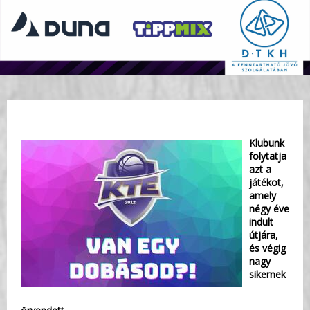
Klubunk
folytatja
azt a
játékot,
amely
négy éve
indult
útjára,
és végig
nagy
sikernek