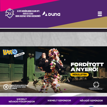
Szurkolói játék április 22-
én is