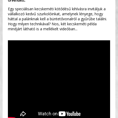
örvendett.
Egy speciálisan kecskeméti kötődésű kihívásra invitáljuk a
vállalkozó kedvű szurkolóinkat, amelynek lényege, hogy
háttal a palánknak kell a büntetővonalról a gyűrűbe találni.
Hogy milyen technikával? Nos, két kecskeméti példa
mindjárt látható is a mellékelt videóban...