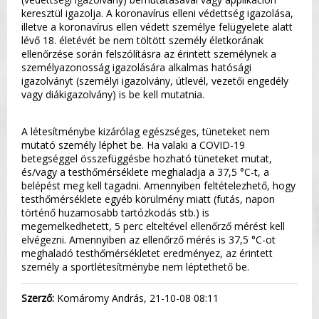
keresztül igazolja. A koronavírus elleni védettség igazolása,
illetve a koronavírus ellen védett személye felügyelete alatt
lévő 18. életévét be nem töltött személy életkorának
ellenőrzése során felszólításra az érintett személynek a
személyazonosság igazolására alkalmas hatósági
igazolványt (személyi igazolvány, útlevél, vezetői engedély
vagy diákigazolvány) is be kell mutatnia.
A létesítménybe kizárólag egészséges, tüneteket nem
mutató személy léphet be. Ha valaki a COVID-19
betegséggel összefüggésbe hozható tüneteket mutat,
és/vagy a testhőmérséklete meghaladja a 37,5 °C-t, a
belépést meg kell tagadni. Amennyiben feltételezhető, hogy
testhőmérséklete egyéb körülmény miatt (futás, napon
történő huzamosabb tartózkodás stb.) is
megemelkedhetett, 5 perc elteltével ellenőrző mérést kell
elvégezni. Amennyiben az ellenőrző mérés is 37,5 °C-ot
meghaladó testhőmérsékletet eredményez, az érintett
személy a sportlétesítménybe nem léptethető be.
Szerző:
Komáromy András, 21-10-08 08:11