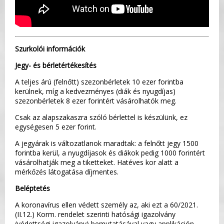
Szurkolói információk
Jegy- és bérletértékesítés
A teljes árú (felnőtt) szezonbérletek 10 ezer forintba
kerülnek, míg a kedvezményes (diák és nyugdíjas)
szezonbérletek 8 ezer forintért vásárolhatók meg.
Csak az alapszakaszra szóló bérlettel is készülünk, ez
egységesen 5 ezer forint.
A jegyárak is változatlanok maradtak: a felnőtt jegy 1500
forintba kerül, a nyugdíjasok és diákok pedig 1000 forintért
vásárolhatják meg a tiketteket. Hatéves kor alatt a
mérkőzés látogatása díjmentes.
Beléptetés
A koronavírus ellen védett személy az, aki ezt a 60/2021.
(II.12.) Korm. rendelet szerinti hatósági igazolvány
(védettségi igazolvány) bemutatásával vagy applikáción