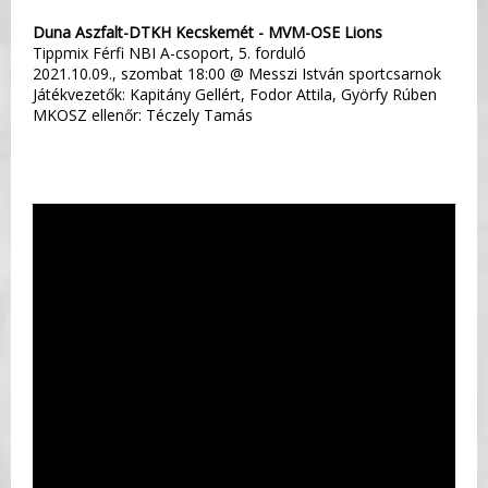
Duna Aszfalt-DTKH Kecskemét - MVM-OSE Lions
Tippmix Férfi NBI A-csoport, 5. forduló
2021.10.09., szombat 18:00 @ Messzi István sportcsarnok
Játékvezetők: Kapitány Gellért, Fodor Attila, Györfy Rúben
MKOSZ ellenőr: Téczely Tamás