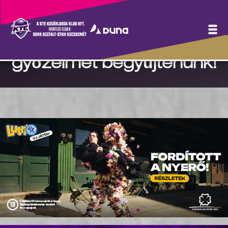
Váradi Kornél: Közösen
sikerülhet újabb értékes
győzelmet begyűjtenünk!