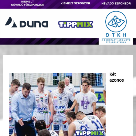
Két
azonos