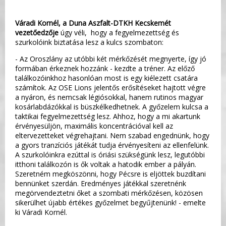
Váradi Kornél, a Duna Aszfalt-DTKH Kecskemét
vezetőedzője
úgy véli, hogy a fegyelmezettség és
szurkolóink biztatása lesz a kulcs szombaton:
- Az Oroszlány az utóbbi két mérkőzését megnyerte, így jó
formában érkeznek hozzánk - kezdte a tréner. Az előző
találkozóinkhoz hasonlóan most is egy kiélezett csatára
számítok. Az OSE Lions jelentős erősítéseket hajtott végre
a nyáron, és nemcsak légiósokkal, hanem rutinos magyar
kosárlabdázókkal is büszkélkedhetnek. A győzelem kulcsa a
taktikai fegyelmezettség lesz. Ahhoz, hogy a mi akartunk
érvényesüljön, maximális koncentrációval kell az
eltervezetteket végrehajtani. Nem szabad engednünk, hogy
a gyors tranzíciós játékát tudja érvényesíteni az ellenfelünk.
A szurkolóinkra ezúttal is óriási szükségünk lesz, legutóbbi
itthoni találkozón is ők voltak a hatodik ember a pályán.
Szeretném megköszönni, hogy Pécsre is eljöttek buzdítani
bennünket szerdán. Eredményes játékkal szeretnénk
megörvendeztetni őket a szombati mérkőzésen, közösen
sikerülhet újabb értékes győzelmet begyűjtenünk! - emelte
ki Váradi Kornél.