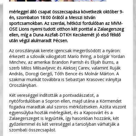
mérleggel álló csapat összecsapása következik október 9-
én, szombaton 18:00 órától a Messzi István
sportcsarnokban. Az szerdai, hétközi fordulóban az MVM-
OSE Lions nyerni tudott otthon két ponttal a Zalaegerszeg
ellen, míg a Duna Aszfalt-DTKH Kecskemét jó első félidő
után végül alulmaradt Pécsen.
Az oroszlányiak kerete igencsak megerősödött a nyáron:
érkezett a szlovák válogatott Mario Ihring, a bolgár Yordan
Minchev, az amerikai Brandon Parrish és Elijah Burns, a
szerb Milos Milisavljevic és Aleksej Carev, valamint Ruják
András, Dorogi Gergő, Tóth Bence és Molnár Márton. A
szakmai munkát továbbra is Sebastjan Krasovec irányítja
Oroszlányban.
Két vereséggel indították a pontvadászatot, a
nyitófordulóban a Sopron ellen, majd utána a Körmendet
fogadva maradtak alul szoros mérkőzéseken. Azóta viszont
egyensúlyba hozták mérlegüket, és a Kaposvárt és a
Zalaegerszeget is legyűrték, így hasonlóan hozzánk, két
győzelemmel és két vereséggel a tarsolyban várhatják a
szombati összecsapást.