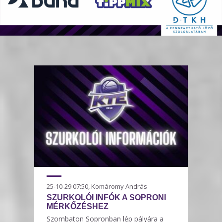
25-10-29 07:50, Komáromy András
SZURKOLÓI INFÓK A SOPRONI
MÉRKŐZÉSHEZ
Szombaton Sopronban lép pályára a