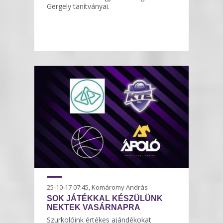
Gergely tanítványai.
25-10-17 07:45, Komáromy András
SOK JÁTÉKKAL KÉSZÜLÜNK
NEKTEK VASÁRNAPRA
Szurkolóink értékes ajándékokat