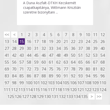
A Duna Aszfalt-DTKH Kecskemét
csapatkapitánya, Wittmann Krisztián
szeretne bizonyítani ...
<<
<
1
2
3
4
5
6
7
8
9
10
11
12
13
14
15
16
17
18
19
20
21
22
23
24
25
26
27
28
29
30
31
32
33
34
35
36
37
38
39
40
41
42
43
44
45
46
47
48
49
50
51
52
53
54
55
56
57
58
59
60
61
62
63
64
65
66
67
68
69
70
71
72
73
74
75
76
77
78
79
80
81
82
83
84
85
86
87
88
89
90
91
92
93
94
95
96
97
98
99
100
101
102
103
104
105
106
107
108
109
110
111
112
113
114
115
116
117
118
119
120
121
122
123
124
125
126
127
128
129
130
131
132
133
134
135
>
>>