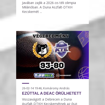
Javában zajlik a 2026-os téli olimpia
Milánóban. A Duna Aszfalt-DTKH
Kecskemét ...
26-02-14 19:46, Komáromy András
EZÚTTAL A DEAC ÖRÜLHETETT
Visszavágott a Debrecen a Duna
Aszfalt-DTKH Kecskemétnek az őszi