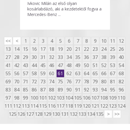
Ivkovic Milán az első olyan
kosárlabdázó, aki a kezdetektől fogva a
Mercedes-Benz ...
<<
<
1
2
3
4
5
6
7
8
9
10
11
12
13
14
15
16
17
18
19
20
21
22
23
24
25
26
27
28
29
30
31
32
33
34
35
36
37
38
39
40
41
42
43
44
45
46
47
48
49
50
51
52
53
54
55
56
57
58
59
60
61
62
63
64
65
66
67
68
69
70
71
72
73
74
75
76
77
78
79
80
81
82
83
84
85
86
87
88
89
90
91
92
93
94
95
96
97
98
99
100
101
102
103
104
105
106
107
108
109
110
111
112
113
114
115
116
117
118
119
120
121
122
123
124
125
126
127
128
129
130
131
132
133
134
135
>
>>