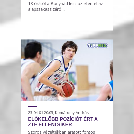
18 órától a Bonyhád lesz az ellenfél az
alapszakasz záró ...
23-04-01 20:05, Komáromy András
ELŐKELŐBB POZÍCIÓT ÉRT A
ZTE ELLENI SIKER
Szoros végjátékban aratott fontos