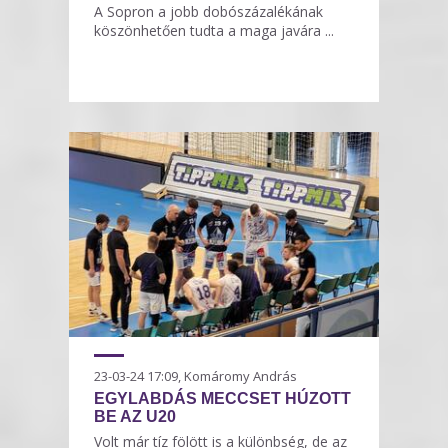
A Sopron a jobb dobószázalékának
köszönhetően tudta a maga javára ...
23-03-24 17:09, Komáromy András
EGYLABDÁS MECCSET HÚZOTT
BE AZ U20
Volt már tíz fölött is a különbség, de az