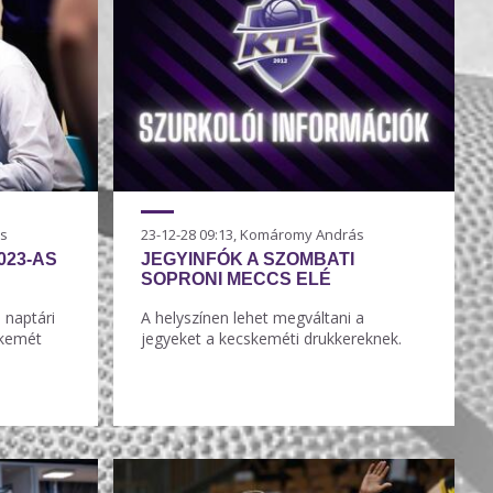
ás
23-12-28 09:13, Komáromy András
023-AS
JEGYINFÓK A SZOMBATI
SOPRONI MECCS ELÉ
 naptári
A helyszínen lehet megváltani a
skemét
jegyeket a kecskeméti drukkereknek.