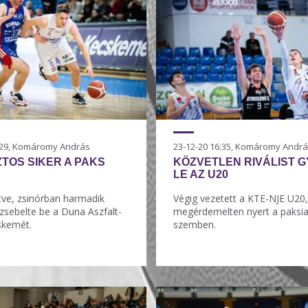
0:29, Komáromy András
23-12-20 16:35, Komáromy Andr
TOS SIKER A PAKS
KÖZVETLEN RIVÁLIST 
LE AZ U20
tve, zsinórban harmadik
Végig vezetett a KTE-NJE U20,
zsebelte be a Duna Aszfalt-
megérdemelten nyert a paksia
kemét.
szemben.