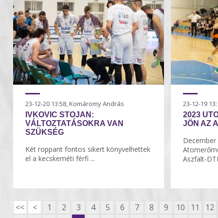
23-12-20 13:58, Komáromy András
23-12-19 1
IVKOVIC STOJAN:
2023 UT
VÁLTOZTATÁSOKRA VAN
JÖN AZ 
SZÜKSÉG
December 2
Két roppant fontos sikert könyvelhettek
Atomerőmű
el a kecskeméti férfi ...
Aszfalt-DTK
<<
<
1
2
3
4
5
6
7
8
9
10
11
12