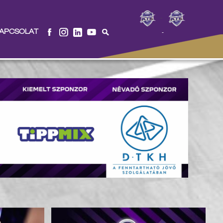
-
APCSOLAT
-