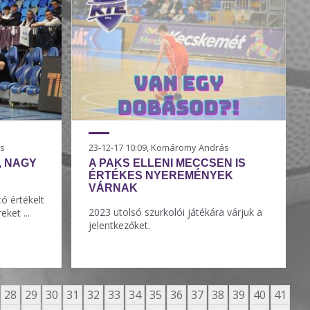
ás
23-12-17 10:09, Komáromy András
, NAGY
A PAKS ELLENI MECCSEN IS
ÉRTÉKES NYEREMÉNYEK
VÁRNAK
ó értékelt
2023 utolsó szurkolói játékára várjuk a
eket ...
jelentkezőket.
28
29
30
31
32
33
34
35
36
37
38
39
40
41