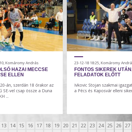
3:10, Komáromy András
23-12-18 18:25, Komáromy Andr
OLSÓ HAZAI MECCSE
FONTOS SIKEREK UTÁN
ASE ELLEN
FELADATOK ELŐTT
0-án, szerdán 18 órakor az
Ivkovic Stojan szakmai igazgat
 SE-vel csap össze a Duna
a Pécs és Kaposvár elleni siker
H ...
13
14
15
16
17
18
19
20
21
22
23
24
25
26
27