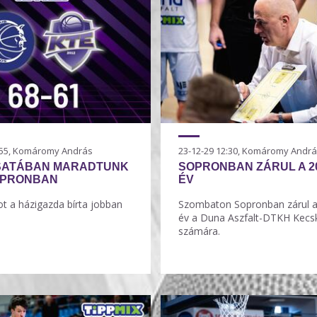
8:55, Komáromy András
23-12-29 12:30, Komáromy Andr
SATÁBAN MARADTUNK
SOPRONBAN ZÁRUL A 2
OPRONBAN
ÉV
ot a házigazda bírta jobban
Szombaton Sopronban zárul a
év a Duna Aszfalt-DTKH Kec
számára.