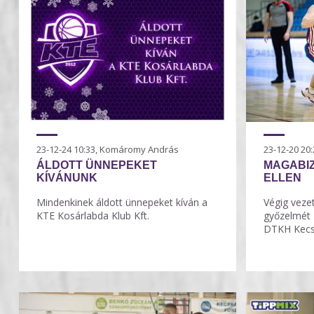
23-12-24 10:33, Komáromy András
23-12-20 2
ÁLDOTT ÜNNEPEKET
MAGABIZ
KÍVÁNUNK
ELLEN
Mindenkinek áldott ünnepeket kíván a
Végig veze
KTE Kosárlabda Klub Kft.
győzelmét 
DTKH Kecs