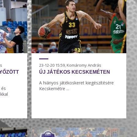
ás
23-12-20 15:59, Komáromy András
GYŐZÖTT
ÚJ JÁTÉKOS KECSKEMÉTEN
A hiányos játékoskeret kiegészítésére
 és
Kecskemétre ...
kkal