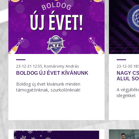
23-12-31 12:55, Komáromy András
23-12-30 1
BOLDOG ÚJ ÉVET KÍVÁNUNK
NAGY C
ALUL S
Boldog új évet kívánunk minden
A végjáték
támogatónknak, szurkolónknak!
idegekkel.