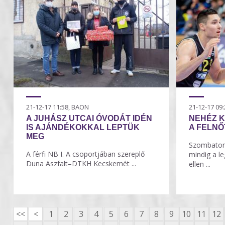
21-12-17 11:58, BAON
21-12-17 0
A JUHÁSZ UTCAI ÓVODÁT IDÉN
NEHÉZ K
IS AJÁNDÉKOKKAL LEPTÜK
A FELNŐ
MEG
Szombaton 
A férfi NB I. A csoportjában szereplő
mindig a l
Duna Aszfalt–DTKH Kecskemét ...
ellen ...
<<
<
1
2
3
4
5
6
7
8
9
10
11
12