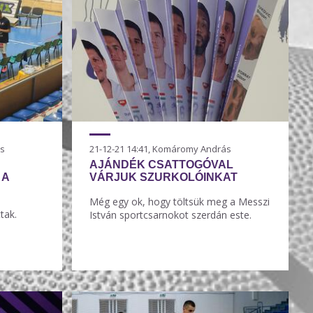
ás
21-12-21 14:41, Komáromy András
AJÁNDÉK CSATTOGÓVAL
 A
VÁRJUK SZURKOLÓINKAT
Még egy ok, hogy töltsük meg a Messzi
tak.
István sportcsarnokot szerdán este.