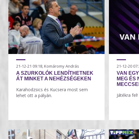
21-12-21 09:18, Komáromy András
21-12-20 0
A SZURKOLÓK LENDÍTHETNEK
VAN EGY
ÁT MINKET A NEHÉZSÉGEKEN
MEG ÉS 
MECCSE
Karahodzsics és Kucsera most sem
Játékra fel!
lehet ott a pályán.