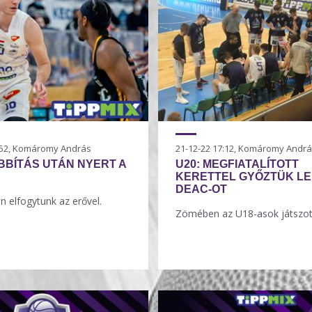
1:52, Komáromy András
21-12-22 17:12, Komáromy Andr
BÍTÁS UTÁN NYERT A
U20: MEGFIATALÍTOTT
KERETTEL GYŐZTÜK LE
DEAC-OT
n elfogytunk az erővel.
Zömében az U18-asok játszot