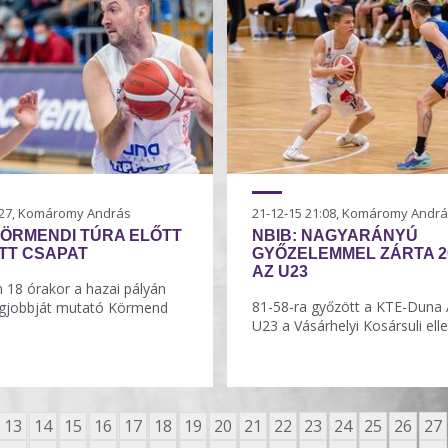
9:27, Komáromy András
21-12-15 21:08, Komáromy Andr
ÖRMENDI TÚRA ELŐTT
NBIB: NAGYARÁNYÚ
TT CSAPAT
GYŐZELEMMEL ZÁRTA 2
AZ U23
18 órakor a hazai pályán
81-58-ra győzött a KTE-Duna 
egjobbját mutató Körmend
U23 a Vásárhelyi Kosársuli elle
13
14
15
16
17
18
19
20
21
22
23
24
25
26
27