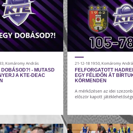
7:33, Komáromy András
21-12-18 19:50, Komáromy Andr
 DOBÁSOD?! - MUTASD
FELFORGATOTT HADR
NYERJ A KTE-DEAC
EGY FÉLIDŐN ÁT BÍRTU
N
KÖRMENDEN
A mérkőzésen az idei szezon
először kapott játéklehetőséget