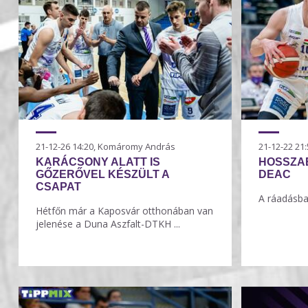
21-12-26 14:20, Komáromy András
21-12-22 2
KARÁCSONY ALATT IS
HOSSZAB
GŐZERŐVEL KÉSZÜLT A
DEAC
CSAPAT
A ráadásba
Hétfőn már a Kaposvár otthonában van
jelenése a Duna Aszfalt-DTKH ...