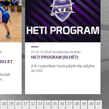
ás
21-12-13 10:47, Komáromy András
HETI PROGRAM (50.HÉT)
021-ET
A B-csoportban hazai pályán lép pályára
az U23.
Aszfalt
n.
28
29
30
31
32
33
34
35
36
37
38
39
40
41