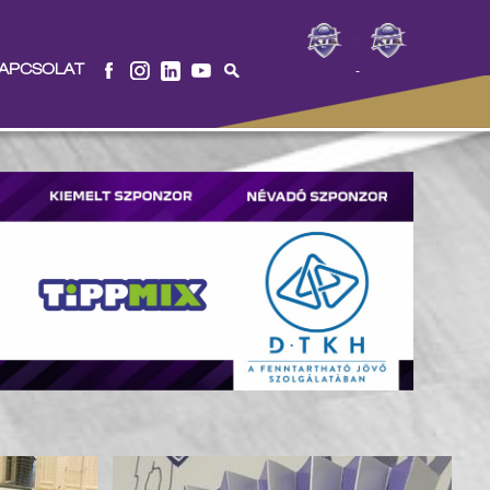
-
APCSOLAT
-