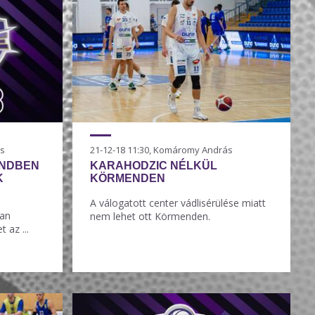
ás
21-12-18 11:30, Komáromy András
ENDBEN
KARAHODZIC NÉLKÜL
K
KÖRMENDEN
A válogatott center vádlisérülése miatt
ban
nem lehet ott Körmenden.
 az ...