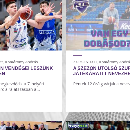
0:55, Komáromy András
23-05-16 09:11, Komáromy Andr
N VENDÉGEI LESZÜNK
A SZEZON UTOLSÓ SZU
EN
JÁTÉKÁRA ITT NEVEZH
egkezdődik a 7. helyért
Péntek 12 óráig várjuk a neve
rc a rájátszásban a ...