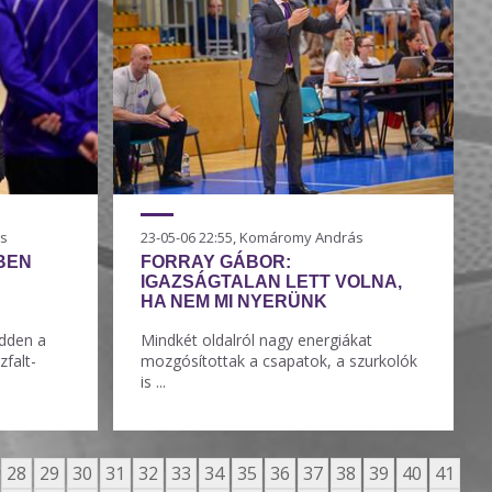
ás
23-05-06 22:55, Komáromy András
BEN
FORRAY GÁBOR:
IGAZSÁGTALAN LETT VOLNA,
HA NEM MI NYERÜNK
edden a
Mindkét oldalról nagy energiákat
zfalt-
mozgósítottak a csapatok, a szurkolók
is ...
28
29
30
31
32
33
34
35
36
37
38
39
40
41