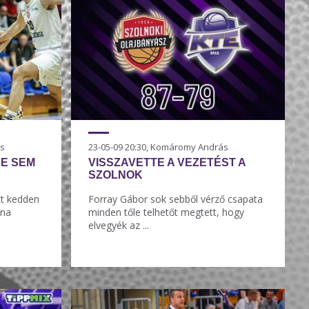
ás
23-05-09 20:30, Komáromy András
E SEM
VISSZAVETTE A VEZETÉST A
SZOLNOK
tt kedden
Forray Gábor sok sebből vérző csapata
una
minden tőle telhetőt megtett, hogy
elvegyék az ...