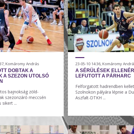
1:37, Komáromy András
23-05-10 14:36, Komáromy Andr
ÖTT DOBTAK A
A SÉRÜLÉSEK ELLENÉR
K A SZEZON UTOLSÓ
LEFUTOTT A PÁRHARC
N
Felforgatott hadrendben kelle
tos bajnokság zöld-
Szolnokon pályára lépnie a D
nak szezonzáró meccsén
Aszfalt-DTKH ...
sikert ...