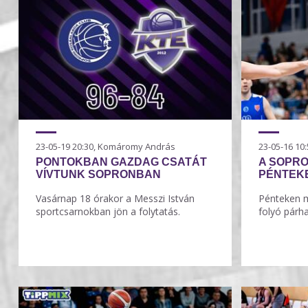
23-05-19 20:30, Komáromy András
23-05-16 1
PONTOKBAN GAZDAG CSATÁT
A SOPRO
VÍVTUNK SOPRONBAN
PÉNTEK
Vasárnap 18 órakor a Messzi István
Pénteken m
sportcsarnokban jön a folytatás.
folyó párha