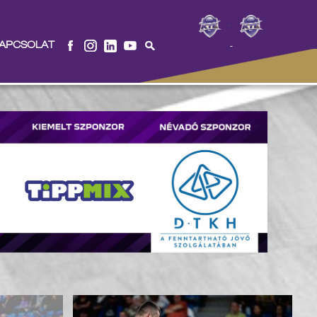
-
APCSOLAT
-