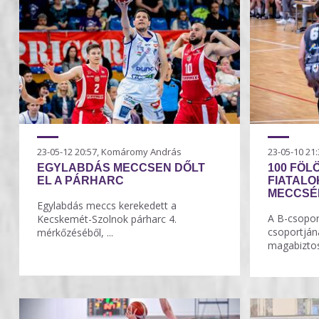
23-05-12 20:57, Komáromy András
23-05-10 2
EGYLABDÁS MECCSEN DŐLT
100 FÖL
EL A PÁRHARC
FIATALO
MECCSÉ
Egylabdás meccs kerekedett a
A B-csopor
Kecskemét-Szolnok párharc 4.
csoportjá
mérkőzéséből, ...
magabiztos 