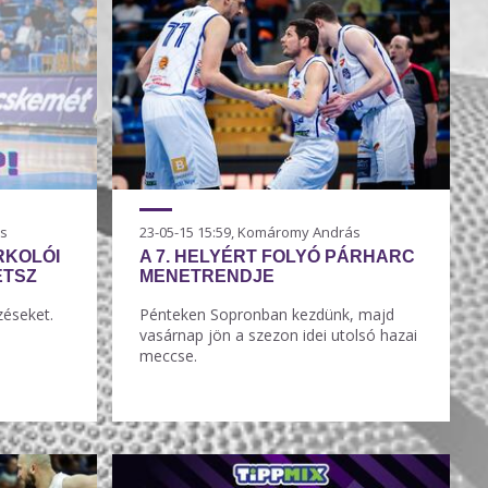
ás
23-05-15 15:59, Komáromy András
RKOLÓI
A 7. HELYÉRT FOLYÓ PÁRHARC
ETSZ
MENETRENDJE
zéseket.
Pénteken Sopronban kezdünk, majd
vasárnap jön a szezon idei utolsó hazai
meccse.