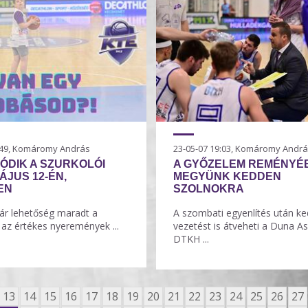
7:49, Komáromy András
23-05-07 19:03, Komáromy Andr
ÓDIK A SZURKOLÓI
A GYŐZELEM REMÉNYÉ
ÁJUS 12-ÉN,
MEGYÜNK KEDDEN
EN
SZOLNOKRA
ár lehetőség maradt a
A szombati egyenlítés után k
az értékes nyeremények ...
vezetést is átveheti a Duna As
DTKH ...
13
14
15
16
17
18
19
20
21
22
23
24
25
26
27