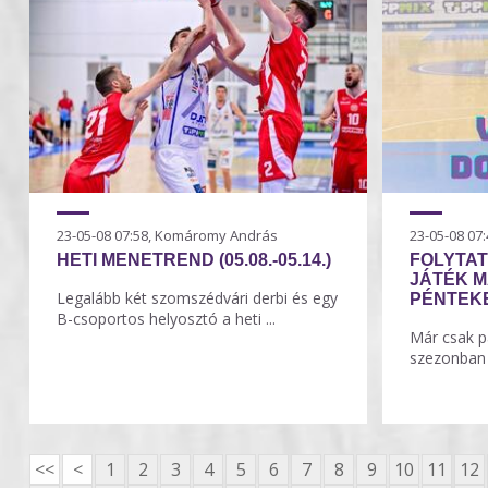
23-05-08 07:58, Komáromy András
23-05-08 0
HETI MENETREND (05.08.-05.14.)
FOLYTAT
JÁTÉK M
Legalább két szomszédvári derbi és egy
PÉNTEK
B-csoportos helyosztó a heti ...
Már csak p
szezonban 
<<
<
1
2
3
4
5
6
7
8
9
10
11
12