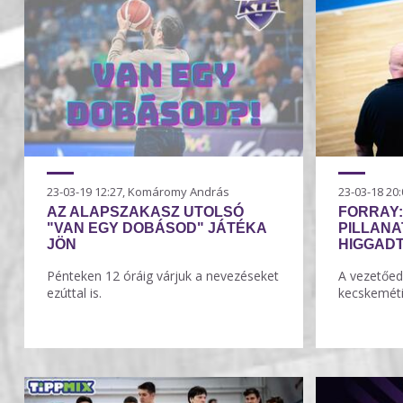
23-03-19 12:27, Komáromy András
23-03-18 2
AZ ALAPSZAKASZ UTOLSÓ
FORRAY:
"VAN EGY DOBÁSOD" JÁTÉKA
PILLAN
JÖN
HIGGAD
Pénteken 12 óráig várjuk a nevezéseket
A vezetőed
ezúttal is.
kecskeméti