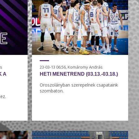
ás
23-03-13 06:56, Komáromy András
K A
HETI MENETREND (03.13.-03.18.)
Oroszolányban szerepelnek csapataink
szombaton.
ez.