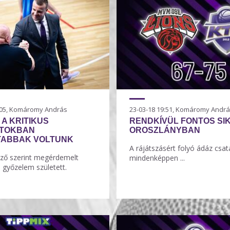
0:05, Komáromy András
23-03-18 19:51, Komáromy Andr
 A KRITIKUS
RENDKÍVÜL FONTOS SI
ATOKBAN
OROSZLÁNYBAN
TABBAK VOLTUNK
A rájátszásért folyó ádáz csa
ző szerint megérdemelt
mindenképpen ...
 győzelem született.