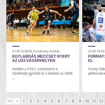
23-03-12 08:43, Komáromy András
23-03-10 2
EGYLABDÁS MECCSET NYERT
FORRAY:
AZ U23 VÁSÁRHELYEN
EL
Kedden a PSE-t, szombaton a
Forray Gáb
Vásárhelyt győzték le a fiatalok az NBIB
játékosaira
...
<<
<
1
2
3
4
5
6
7
8
9
10
11
12