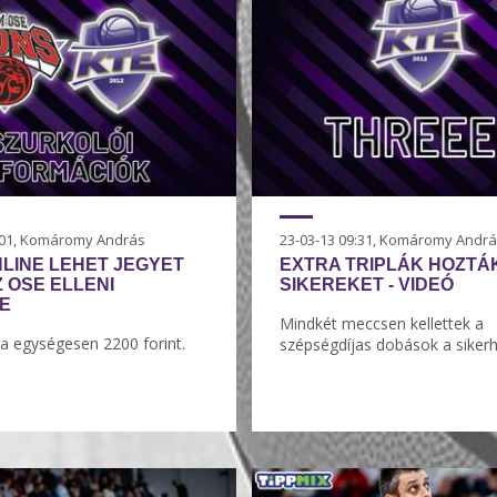
7:01, Komáromy András
23-03-13 09:31, Komáromy Andr
LINE LEHET JEGYET
EXTRA TRIPLÁK HOZTÁ
Z OSE ELLENI
SIKEREKET - VIDEÓ
E
Mindkét meccsen kellettek a
ra egységesen 2200 forint.
szépségdíjas dobások a sikerh