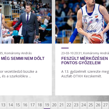
0:35, Komáromy András
23-03-10 20:31, Komáromy Andr
 MÉG SEMMI NEM DŐLT
FESZÜLT MÉRKŐZÉSEN
FONTOS GYŐZELEM
or vezetőedző büszke a
A 13. győzelmét szerezte me
, és a szurkolókra ...
Aszfalt-DTKH Kecskemét.
13
14
15
16
17
18
19
20
21
22
23
24
25
26
27