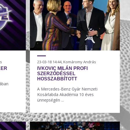
ás
23-03-18 14:44, Komáromy András
KER
IVKOVIC MILÁN PROFI
SZERZŐDÉSSEL
HOSSZABBÍTOTT
tában
A Mercedes-Benz Gyár Nemzeti
Kosárlabda Akadémia 10 éves
ünnepségén ...