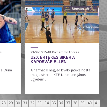
ás
23-03-10 16:48, Komáromy András
U20: ÉRTÉKES SIKER A
KAPOSVÁR ELLEN
g a Duna
A harmadik negyed kiváló játéka hozta
meg a sikert a KTE-Neumann János
Egyetem ...
28
29
30
31
32
33
34
35
36
37
38
39
40
41