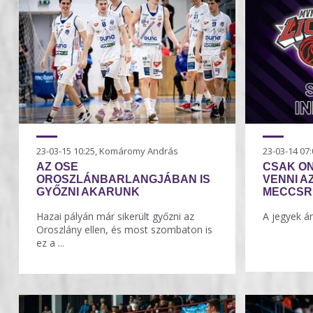
23-03-15 10:25, Komáromy András
23-03-14 0
AZ OSE
CSAK ON
OROSZLÁNBARLANGJÁBAN IS
VENNI A
GYŐZNI AKARUNK
MECCSR
Hazai pályán már sikerült győzni az
A jegyek á
Oroszlány ellen, és most szombaton is
ez a ...