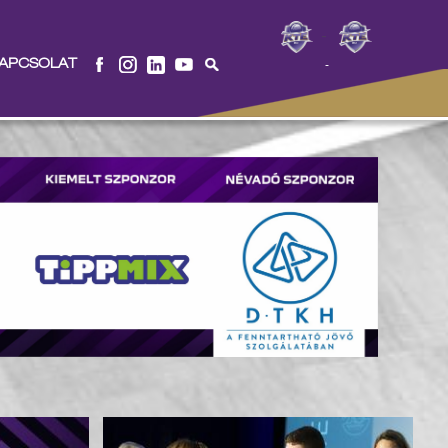
-
APCSOLAT
-