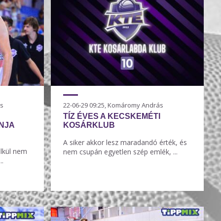
ás
22-06-29 09:25, Komáromy András
TÍZ ÉVES A KECSKEMÉTI
NJA
KOSÁRKLUB
A siker akkor lesz maradandó érték, és
élkül nem
nem csupán egyetlen szép emlék, ...
..