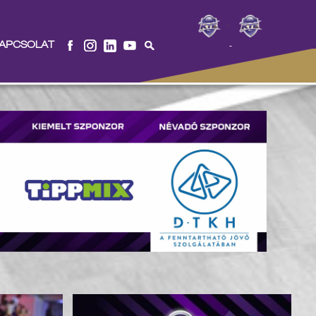
-
APCSOLAT
-