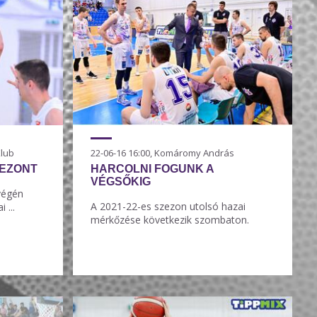
Klub
22-06-16 16:00, Komáromy András
ZEZONT
HARCOLNI FOGUNK A
VÉGSŐKIG
 végén
A 2021-22-es szezon utolsó hazai
 ...
mérkőzése következik szombaton.