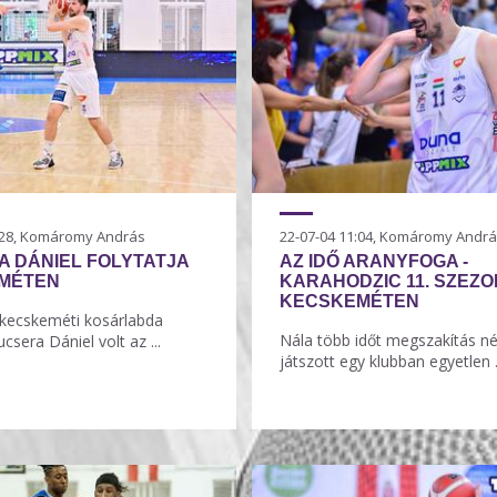
2:28, Komáromy András
22-07-04 11:04, Komáromy Andr
 DÁNIEL FOLYTATJA
AZ IDŐ ARANYFOGA -
MÉTEN
KARAHODZIC 11. SZEZO
KECSKEMÉTEN
” kecskeméti kosárlabda
Nála több időt megszakítás n
csera Dániel volt az ...
játszott egy klubban egyetlen .