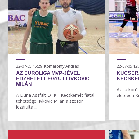
22-07-05 15:29, Komáromy András
22-07-05 1
AZ EUROLIGA MVP-JÉVEL
KUCSERA
EDZHETETT EGYÜTT IVKOVIC
KECSKE
MILÁN
Az „újkori
A Duna Aszfalt-DTKH Kecskemét fiatal
életében Ku
tehetsége, Ivkovic Milán a szezon
lezárulta ...