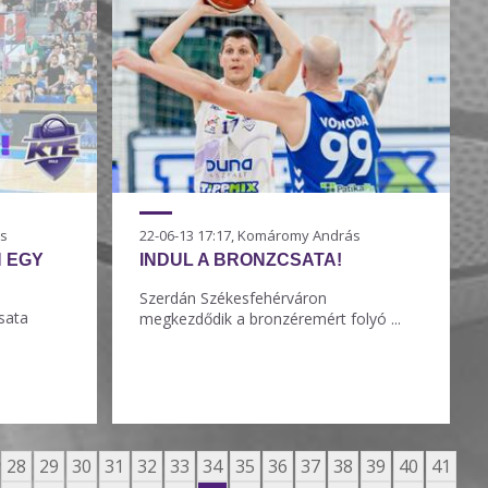
ás
22-06-13 17:17, Komáromy András
N EGY
INDUL A BRONZCSATA!
N
Szerdán Székesfehérváron
sata
megkezdődik a bronzéremért folyó ...
28
29
30
31
32
33
34
35
36
37
38
39
40
41