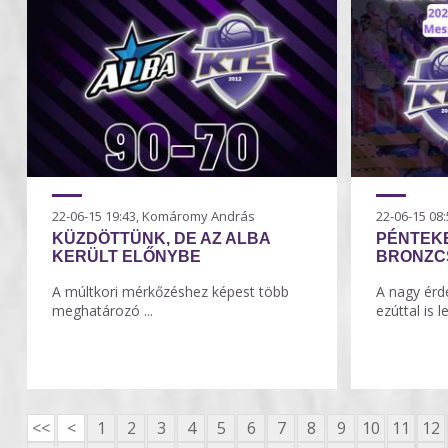
22-06-15 19:43, Komáromy András
22-06-15 0
KÜZDÖTTÜNK, DE AZ ALBA
PÉNTEK
KERÜLT ELŐNYBE
BRONZC
A múltkori mérkőzéshez képest több
A nagy érde
meghatározó ...
ezúttal is l
<<
<
1
2
3
4
5
6
7
8
9
10
11
12