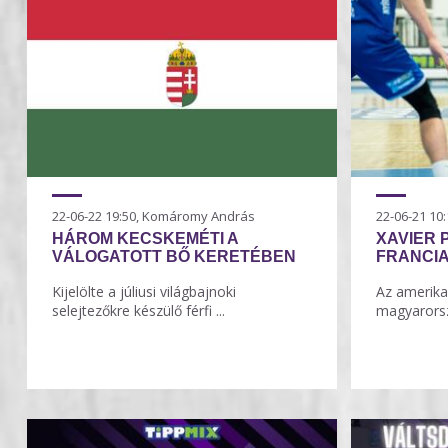
22-06-22 19:50, Komáromy András
22-06-21 1
HÁROM KECSKEMÉTI A
XAVIER 
VÁLOGATOTT BŐ KERETÉBEN
FRANCI
Kijelölte a júliusi világbajnoki
Az amerika
selejtezőkre készülő férfi ...
magyarorszá