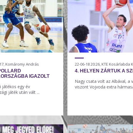
0:17, Komáromy András
22-06-18 20:26, KTE Kosárlabda 
POLLARD
4. HELYEN ZÁRTUK A S
AORSZÁGBA IGAZOLT
Nagy csata volt az Albával, a
i játékos egy év
viszont Vojvoda extra hármasai
gi játék után vált ...