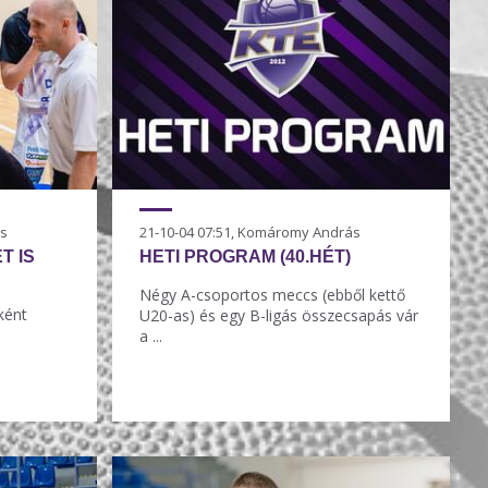
ás
21-10-04 07:51, Komáromy András
T IS
HETI PROGRAM (40.HÉT)
Négy A-csoportos meccs (ebből kettő
ként
U20-as) és egy B-ligás összecsapás vár
a ...