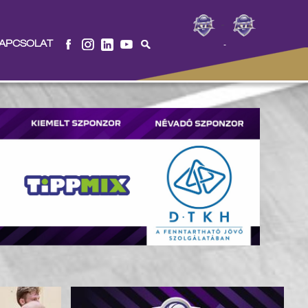
-
APCSOLAT
-