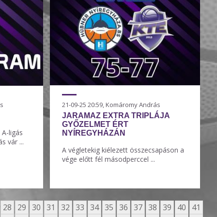
ás
21-09-25 20:59, Komáromy András
JARAMAZ EXTRA TRIPLÁJA
GYŐZELMET ÉRT
A-ligás
NYÍREGYHÁZÁN
 vár ...
A végletekig kiélezett összecsapáson a
vége előtt fél másodperccel ...
28
29
30
31
32
33
34
35
36
37
38
39
40
41