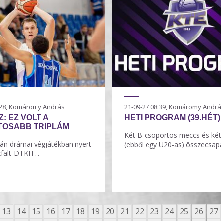
3:28, Komáromy András
21-09-27 08:39, Komáromy Andr
: EZ VOLT A
HETI PROGRAM (39.HÉT)
TOSABB TRIPLÁM
Két B-csoportos meccs és két 
án drámai végjátékban nyert
(ebből egy U20-as) összecsapás
falt-DTKH ...
13
14
15
16
17
18
19
20
21
22
23
24
25
26
27