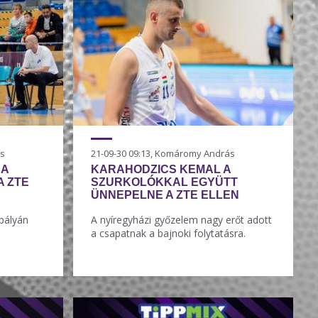
ás
21-09-30 09:13, Komáromy András
 A
KARAHODZICS KEMAL A
A ZTE
SZURKOLÓKKAL EGYÜTT
ÜNNEPELNE A ZTE ELLEN
 pályán
A nyíregyházi győzelem nagy erőt adott
a csapatnak a bajnoki folytatásra.