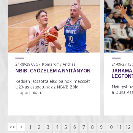
21-09-29 08:57, Komáromy András
21-09-27 1
NBIB: GYŐZELEM A NYITÁNYON
JARAMAZ
LEGFON
Kedden játszotta első bajnoki meccsét
Nyíregyház
U23-as csapatunk az NBI/B Zöld
a Duna Asz
csoportjában.
<<
<
1
2
3
4
5
6
7
8
9
10
11
12