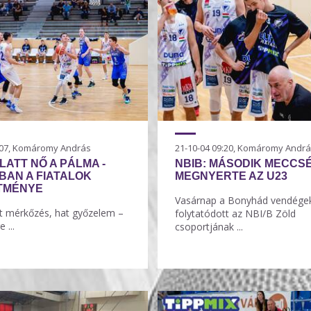
4:07, Komáromy András
21-10-04 09:20, Komáromy Andr
LATT NŐ A PÁLMA -
NBIB: MÁSODIK MECCSÉ
AN A FIATALOK
MEGNYERTE AZ U23
ÍTMÉNYE
Vasárnap a Bonyhád vendége
at mérkőzés, hat győzelem –
folytatódott az NBI/B Zöld
 ...
csoportjának ...