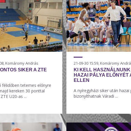
7:08, Komáromy András
21-09-30 15:59, Komáromy Andr
PONTOS SIKER A ZTE
KI KELL HASZNÁLNUNK
HAZAI PÁLYA ELŐNYÉT 
ELLEN
ő félidőben tetemes előnyre
A nyíregyházi siker után hazai
 majd kereken 30 ponttal
bizonyíthatnak Váradi ...
 ZTE U20-as ...