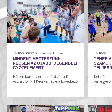
21-10-05 09:32, Komáromy András
21-10-04 1
MINDENT MEGTESZÜNK
TEHER A
PÉCSEN AZ ÚJABB IDEGENBELI
SZÁMOKB
GYŐZELEMÉRT
TELJES
Három komoly erőfelmérő vár a Duna
Két hét, h
Aszfalt-DTKH Kecskemétre a következő
bár egyelőre
...